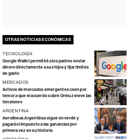
OTRAS NOTICIAS ECONÓMICAS
TECNOLOGÍA
Google Wallet permitirá a los padres enviar
dinero directamente a sus hijos y fijar límites
de gasto
MERCADOS
Activos de mercados emergentes caen por
temor a que el acuerdo sobre Ormuz eleve las
tensiones
ARGENTINA
Aerolíneas Argentinas sigue en verde y
pagará el impuesto a las ganancias por
primera vez en su historia