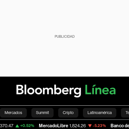
PUBLICIDAD
Mercados
Summit
Cripto
Latinoamérica
T
MercadoLibre
1,824.26
Banco de Bogota
38,
.52%
-5.23%
Green
Economía
Estilo de vida
Mundo
Videos