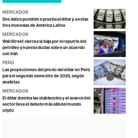
MERCADOS
Dos datos pondrán a prueba al dólar y a estas
tres monedas de América Latina
MERCADOS
Wall Street cierra a la baja por el repunte del
petróleo y nuevas dudas sobre un acuerdo
con Irán
PERÚ
Las proyecciones del precio del dólar en Perú
para el segundo semestre de 2026, según
analistas
MERCADOS
El dólar domina las stablecoins y el avance del
sector lleva el debate más allá del mundo
cripto