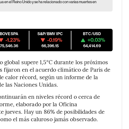
a en el Reino Unido y se ha relacionado con varias muertes en
IBOVESPA
S&P/BMV IPC
BTC/USD
-1.23%
-0.19%
+0.03%
175,546.36
66,396.15
64,414.69
 global supere 1,5°C durante los próximos
 fijaron en el acuerdo climático de París de
de calor récord, según un informe de la
e las Naciones Unidas.
ontinuarán en niveles récord o cerca de
nforme, elaborado por la Oficina
te jueves. Hay un 86% de posibilidades de
como el más caluroso jamás observado.