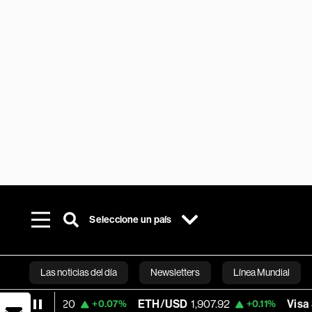
Seleccione un país
Las noticias del día
Newsletters
Línea Mundial
.20
ETH/USD
1,907.92
Visa
370.47
+0.07%
+0.11%
+0
Bloomberg 