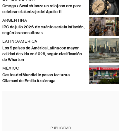
Omega x Swatch lanza un reloj con oro para
celebrar el alunizaje del Apollo 11
ARGENTINA
IPC de julio 2026: de cuánto sería la inflación,
según las consultoras
LATINOAMÉRICA
Los 5 países de América Latina con mayor
calidad de vida en 2026, según clasificación
de Wharton
MÉXICO
Gastos del Mundial le pasan factura a
Ollamani de Emilio Azcárraga
PUBLICIDAD