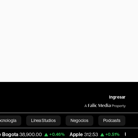
Ingresar
ecnología
Línea Studios
Negocios
Podcasts
900.00
Apple
312.53
USD COP
3,159.39
+0.46%
+0.51%
English