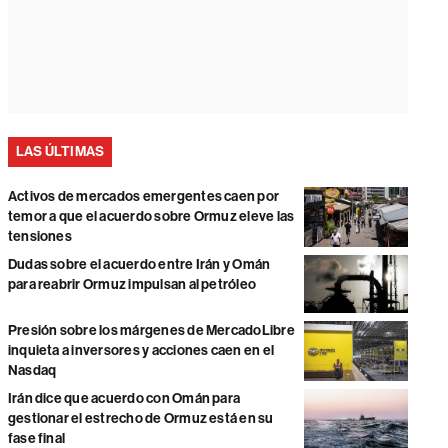
LAS ÚLTIMAS
Activos de mercados emergentes caen por
temor a que el acuerdo sobre Ormuz eleve las
tensiones
Dudas sobre el acuerdo entre Irán y Omán
para reabrir Ormuz impulsan al petróleo
Presión sobre los márgenes de MercadoLibre
inquieta a inversores y acciones caen en el
Nasdaq
Irán dice que acuerdo con Omán para
gestionar el estrecho de Ormuz está en su
fase final