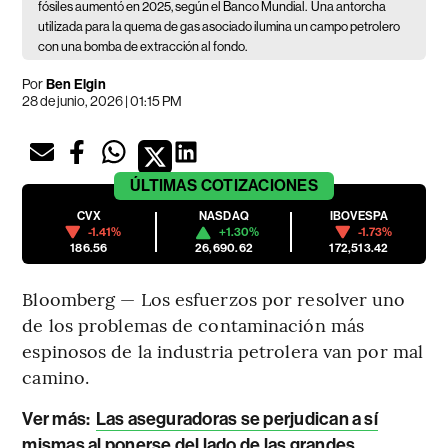
fósiles aumentó en 2025, según el Banco Mundial.
Una antorcha
utilizada para la quema de gas asociado ilumina un campo petrolero
con una bomba de extracción al fondo.
Por
Ben Elgin
28 de junio, 2026 | 01:15 PM
ÚLTIMAS
COTIZACIONES
CVX
NASDAQ
IBOVESPA
-1.41%
+1.30%
-1.73%
186.56
26,690.62
172,513.42
Bloomberg — Los esfuerzos por resolver uno
de los problemas de contaminación más
espinosos de la industria petrolera van por mal
camino.
Ver más:
Las aseguradoras se perjudican a sí
mismas al ponerse del lado de las grandes