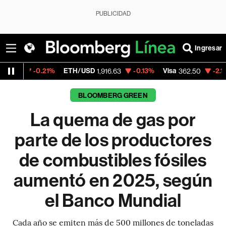
PUBLICIDAD
Ingresar
.21%
ETH/USD
-0.13%
Visa
-2.15%
Mercado
1,916.63
362.50
BLOOMBERG GREEN
La quema de gas por
parte de los productores
de combustibles fósiles
aumentó en 2025, según
el Banco Mundial
Cada año se emiten más de 500 millones de toneladas