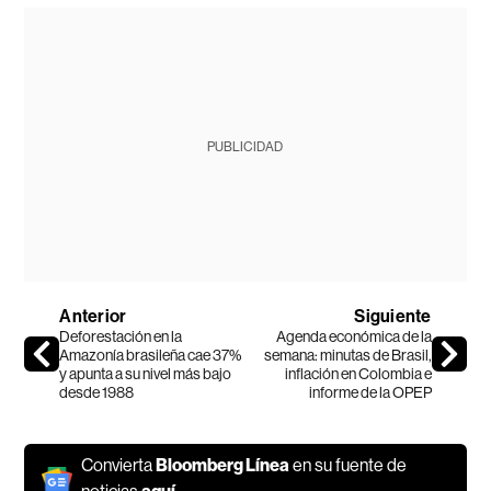
PUBLICIDAD
Anterior
Siguiente
Deforestación en la
Agenda económica de la
Amazonía brasileña cae 37%
semana: minutas de Brasil,
y apunta a su nivel más bajo
inflación en Colombia e
desde 1988
informe de la OPEP
Convierta
Bloomberg Línea
en su fuente de