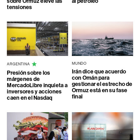
sobre Ormuz eleve las
al petróleo
tensiones
MUNDO
ARGENTINA
Irán dice que acuerdo
Presión sobre los
con Omán para
márgenes de
gestionar el estrecho de
MercadoLibre inquieta a
Ormuz está en su fase
inversores y acciones
final
caen en el Nasdaq