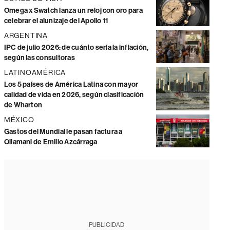
Omega x Swatch lanza un reloj con oro para
celebrar el alunizaje del Apollo 11
ARGENTINA
IPC de julio 2026: de cuánto sería la inflación,
según las consultoras
LATINOAMÉRICA
Los 5 países de América Latina con mayor
calidad de vida en 2026, según clasificación
de Wharton
MÉXICO
Gastos del Mundial le pasan factura a
Ollamani de Emilio Azcárraga
PUBLICIDAD