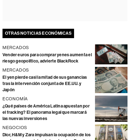
OTRAS NOTICIAS ECONÓMICAS
MERCADOS
Vender euros para comprar yenes aumenta el
riesgo geopolítico, advierte BlackRock
MERCADOS
El yen pierde casi la mitad de sus ganancias
tras la intervención conjunta de EE.UU. y
Japón
ECONOMÍA
¿Qué países de América Latina apuestan por
el fracking? El panorama legal que marcará
las nuevas inversiones
NEGOCIOS
Dior, H&M y Zara impulsan la ocupación de los