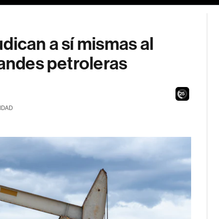
dican a sí mismas al
randes petroleras
25
IDAD