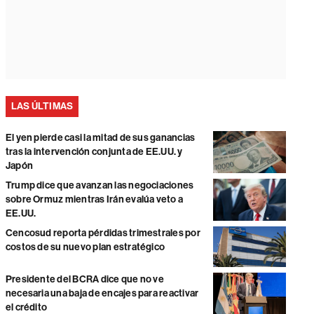
LAS ÚLTIMAS
El yen pierde casi la mitad de sus ganancias
tras la intervención conjunta de EE.UU. y
Japón
Trump dice que avanzan las negociaciones
sobre Ormuz mientras Irán evalúa veto a
EE.UU.
Cencosud reporta pérdidas trimestrales por
costos de su nuevo plan estratégico
Presidente del BCRA dice que no ve
necesaria una baja de encajes para reactivar
el crédito