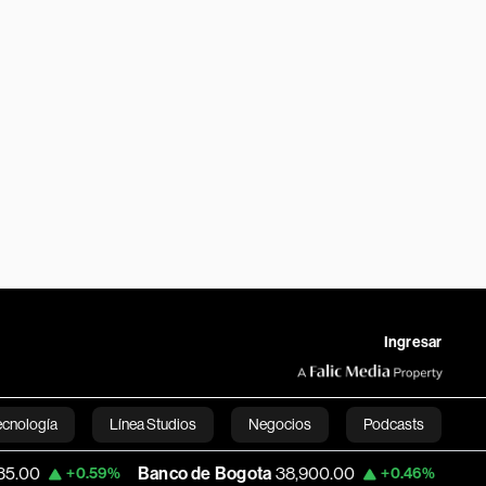
Ingresar
ecnología
Línea Studios
Negocios
Podcasts
Banco de Bogota
38,900.00
Apple
311.4
+0.59%
+0.46%
English