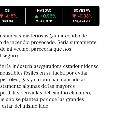
CB
NASDAQ
IBOVESPA
-1.18%
+0.96%
-0.33%
349.84
26,600.31
174,959.78
stancias misteriosas (¿un incendio de
cino de incendio provocado. Sería sumamente
 de mi vecino; parecería que nos
l seguro.
ón: la industria aseguradora estadounidense
bustibles fósiles en su lucha por evitar
petróleo, gas y carbón han causado al
estamente algunas de las mayores
pérdidas derivadas del cambio climático,
ue uno se plantea por qué las grandes
 estar del mismo lado.