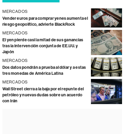
MERCADOS
Vender euros para comprar yenes aumenta el
riesgo geopolítico, advierte BlackRock
MERCADOS
El yen pierde casi la mitad de sus ganancias
tras la intervención conjunta de EE.UU. y
Japón
MERCADOS
Dos datos pondrán a prueba al dólar y a estas
tres monedas de América Latina
MERCADOS
Wall Street cierra a la baja por el repunte del
petróleo y nuevas dudas sobre un acuerdo
con Irán