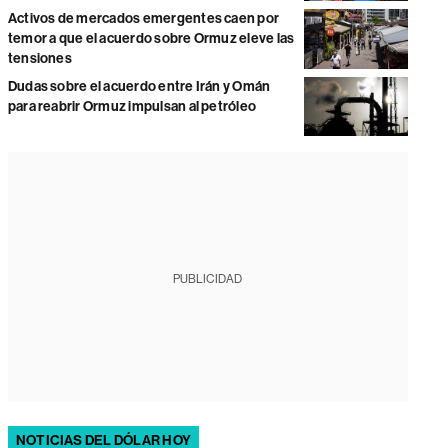
Activos de mercados emergentes caen por
temor a que el acuerdo sobre Ormuz eleve las
tensiones
Dudas sobre el acuerdo entre Irán y Omán
para reabrir Ormuz impulsan al petróleo
PUBLICIDAD
NOTICIAS DEL DÓLAR HOY