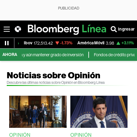
PUBLICIDAD
Ingresar
Ibov
-1.73%
América Móvil
+3.11%
MercadoLi
172,513.42
3.98
AHORA
y aún mantener grado de inversión
Fondos de crédito privado evitan los
Noticias sobre Opinión
Descubre las últimas noticias sobre Opinión en Bloomberg Línea
OPINIÓN
OPINIÓN