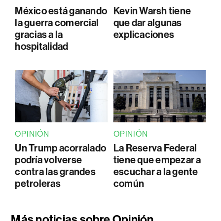
México está ganando
Kevin Warsh tiene
la guerra comercial
que dar algunas
gracias a la
explicaciones
hospitalidad
OPINIÓN
OPINIÓN
Un Trump acorralado
La Reserva Federal
podría volverse
tiene que empezar a
contra las grandes
escuchar a la gente
petroleras
común
Más noticias sobre Opinión