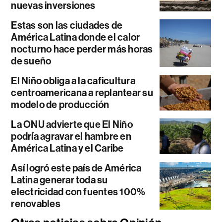
nuevas inversiones
Estas son las ciudades de
América Latina donde el calor
nocturno hace perder más horas
de sueño
El Niño obliga a la caficultura
centroamericana a replantear su
modelo de producción
La ONU advierte que El Niño
podría agravar el hambre en
América Latina y el Caribe
Así logró este país de América
Latina generar toda su
electricidad con fuentes 100%
renovables