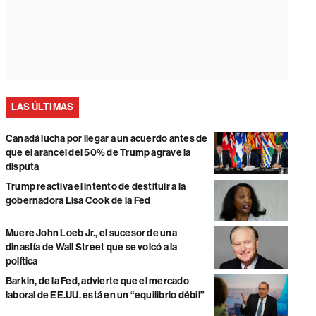
LAS ÚLTIMAS
Canadá lucha por llegar a un acuerdo antes de
que el arancel del 50% de Trump agrave la
disputa
Trump reactiva el intento de destituir a la
gobernadora Lisa Cook de la Fed
Muere John Loeb Jr., el sucesor de una
dinastía de Wall Street que se volcó a la
política
Barkin, de la Fed, advierte que el mercado
laboral de EE.UU. está en un “equilibrio débil”