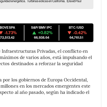
seguridad energética.
Turbinas eólicas en California.
(David Paul
IBOVESPA
S&P/BMV IPC
BTC/USD
-1.73%
+0.82%
-0.42%
172,513.42
66,938.64
64,761.51
nfraestructuras Privadas, el conflicto en
a máximos de varios años, está impulsando el
ectos destinados a reforzar la seguridad
da por los gobiernos de Europa Occidental,
 millones en los mercados emergentes este
specto al año pasado, según ha indicado el