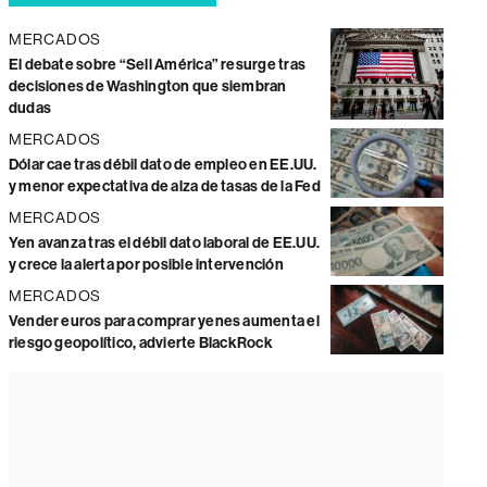
MERCADOS
El debate sobre “Sell América” resurge tras
decisiones de Washington que siembran
dudas
MERCADOS
Dólar cae tras débil dato de empleo en EE.UU.
y menor expectativa de alza de tasas de la Fed
MERCADOS
Yen avanza tras el débil dato laboral de EE.UU.
y crece la alerta por posible intervención
MERCADOS
Vender euros para comprar yenes aumenta el
riesgo geopolítico, advierte BlackRock