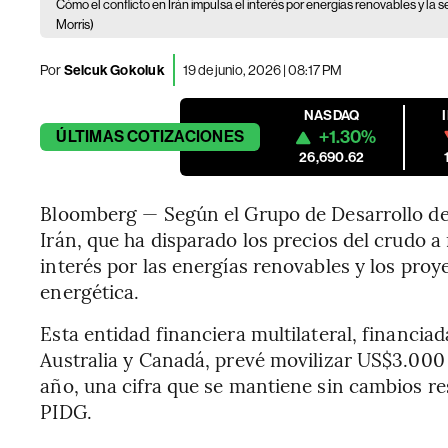
Cómo el conflicto en Irán impulsa el interés por energías renovables y la 
Morris)
Por
Selcuk Gokoluk
19 de junio, 2026 | 08:17 PM
NASDAQ
+1.30%
ÚLTIMAS
COTIZACIONES
26,690.62
Bloomberg — Según el Grupo de Desarrollo de I
Irán, que ha disparado los precios del crudo 
interés por las energías renovables y los proy
energética.
Esta entidad financiera multilateral, financia
Australia y Canadá, prevé movilizar US$3.000
año, una cifra que se mantiene sin cambios re
PIDG.