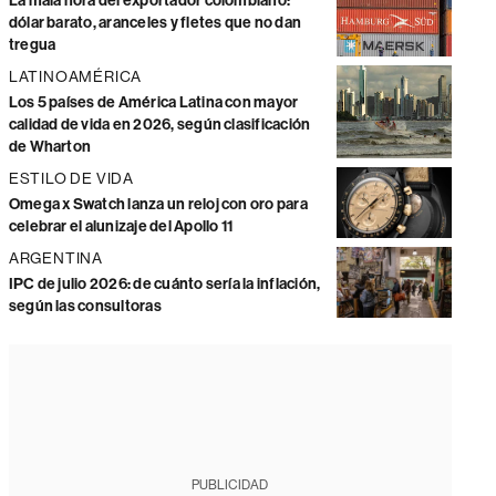
La mala hora del exportador colombiano:
dólar barato, aranceles y fletes que no dan
tregua
LATINOAMÉRICA
Los 5 países de América Latina con mayor
calidad de vida en 2026, según clasificación
de Wharton
ESTILO DE VIDA
Omega x Swatch lanza un reloj con oro para
celebrar el alunizaje del Apollo 11
ARGENTINA
IPC de julio 2026: de cuánto sería la inflación,
según las consultoras
PUBLICIDAD