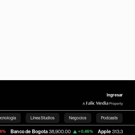
Ingresar
ecnología
Línea Studios
Negocios
Podcasts
 de Bogota
38,900.00
Apple
313.305
U
+0.46%
+0.25%
English