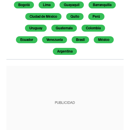
Bogotá
Lima
Guayaquil
Barranquilla
Ciudad de México
Quito
Perú
Uruguay
Guatemala
Colombia
Ecuador
Venezuela
Brasil
México
Argentina
PUBLICIDAD