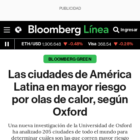
PUBLICIDAD
Ingresar
/USD
-0.48%
Visa
-0.28%
MercadoLibre
1,906.648
368.54
1,
BLOOMBERG GREEN
Las ciudades de América
Latina en mayor riesgo
por olas de calor, según
Oxford
Una nueva investigación de la Universidad de Oxford
ha analizado 205 ciudades de todo el mundo para
determinar cuáles son las que corren mayor riesgo