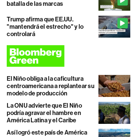
batalla de las marcas
Trump afirma que EE.UU.
"mantendrá el estrecho" y lo
controlará
El Niño obliga a la caficultura
centroamericana a replantear su
modelo de producción
La ONU advierte que El Niño
podría agravar el hambre en
América Latina y el Caribe
Así logró este país de América