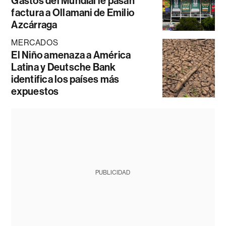
Gastos del Mundial le pasan
factura a Ollamani de Emilio
Azcárraga
MERCADOS
El Niño amenaza a América
Latina y Deutsche Bank
identifica los países más
expuestos
PUBLICIDAD