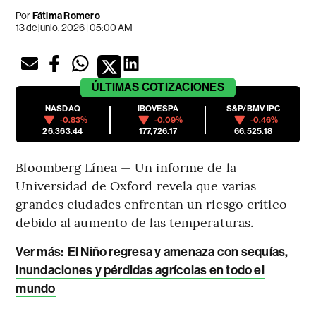
Por
Fátima Romero
13 de junio, 2026 | 05:00 AM
ÚLTIMAS
COTIZACIONES
NASDAQ
IBOVESPA
S&P/BMV IPC
-0.83%
-0.09%
-0.46%
26,363.44
177,726.17
66,525.18
Bloomberg Línea — Un informe de la
Universidad de Oxford revela que varias
grandes ciudades enfrentan un riesgo crítico
debido al aumento de las temperaturas.
Ver más:
El Niño regresa y amenaza con sequías,
inundaciones y pérdidas agrícolas en todo el
mundo