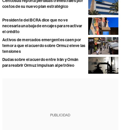
Cencosud reporta pérdidas trimestrales por
costos de su nuevo plan estratégico
Presidente del BCRA dice que no ve
necesaria una baja de encajes para reactivar
el crédito
Activos de mercados emergentes caen por
temor a que el acuerdo sobre Ormuz eleve las
tensiones
Dudas sobre el acuerdo entre Irán y Omán
para reabrir Ormuz impulsan al petróleo
PUBLICIDAD