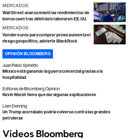
MERCADOS
Wall Street avanza mientras rendimientos de
bonos caen tras débil dato laboral en EE.UU.
MERCADOS
Vender euros para comprar yenes aumenta el
riesgo geopolítico, advierte BlackRock
OPINIÓN BLOOMBERG
Juan Pablo Spinetto
México está ganando la guerra comercial gracias a la
hospitalidad
Editores de Bloomberg Opinion
Kevin Warsh tiene que dar algunas explicaciones
Liam Denning
Un Trump acorralado podría volverse contra las grandes
petroleras