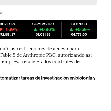
PM
IBOVESPA
S&P/BMV IPC
BTC/USD
-1.69%
+0.96%
+0.59%
172,581.37
67,031.83
64,773.00
nó las restricciones de acceso para
l Fable 5 de Anthropic PBC, autorizando así
 empresa resolviera los controles de
omatizar tareas de investigación en biología y