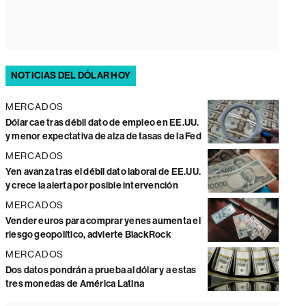
NOTICIAS DEL DÓLAR HOY
MERCADOS
Dólar cae tras débil dato de empleo en EE.UU.
y menor expectativa de alza de tasas de la Fed
MERCADOS
Yen avanza tras el débil dato laboral de EE.UU.
y crece la alerta por posible intervención
MERCADOS
Vender euros para comprar yenes aumenta el
riesgo geopolítico, advierte BlackRock
MERCADOS
Dos datos pondrán a prueba al dólar y a estas
tres monedas de América Latina