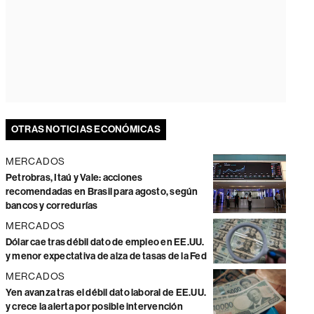
OTRAS NOTICIAS ECONÓMICAS
MERCADOS
Petrobras, Itaú y Vale: acciones
recomendadas en Brasil para agosto, según
bancos y corredurías
MERCADOS
Dólar cae tras débil dato de empleo en EE.UU.
y menor expectativa de alza de tasas de la Fed
MERCADOS
Yen avanza tras el débil dato laboral de EE.UU.
y crece la alerta por posible intervención