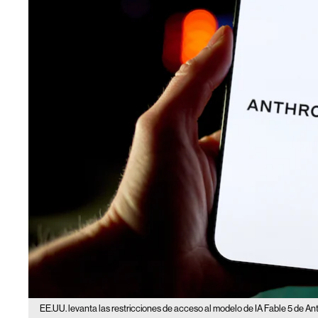
EE.UU. levanta las restricciones de acceso al modelo de IA Fable 5 de An