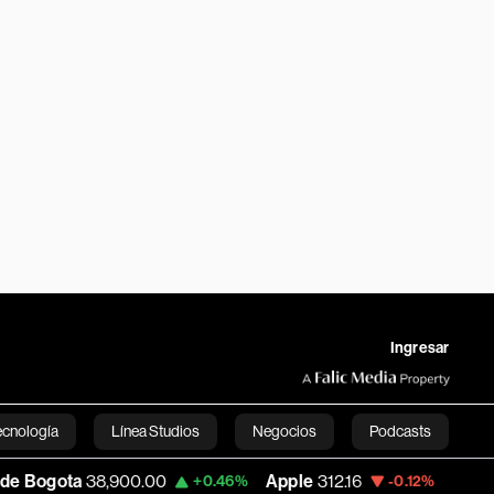
Ingresar
ecnología
Línea Studios
Negocios
Podcasts
38,900.00
Apple
312.16
USD COP
3,160.
+0.46%
-0.12%
English