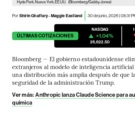
Hyde Park, Nueva York, EE.UU.
(Bloomberg/Gabby Jones)
Por
Shirin Ghaffary - Maggie Eastland
30 de junio, 2026 | 08:31 
NASDAQ
+1.04%
ÚLTIMAS
COTIZACIONES
26,622.50
Bloomberg — El gobierno estadounidense elimi
extranjeros al modelo de inteligencia artificia
una distribución más amplia después de que la
seguridad de la administración Trump.
Ver más:
Anthropic lanza Claude Science para aut
química