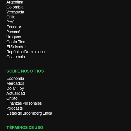
Argentina
Colombia
Venezuela
Chile
Perú
Ecuador
Panamá
Uruguay
Costa Rica
El Salvador
República Dominicana
Guatemala
SOBRE NOSOTROS
Economía
Mercados
Dólar Hoy
Actualidad
Cripto
Finanzas Personales
Podcasts
Listas de Bloomberg Línea
TÉRMINOS DE USO