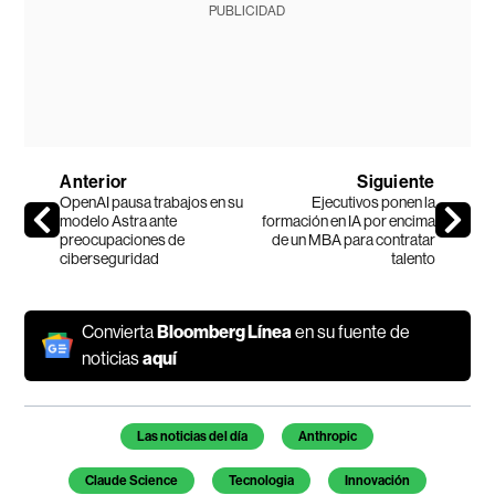
PUBLICIDAD
Anterior
Siguiente
OpenAI pausa trabajos en su
Ejecutivos ponen la
modelo Astra ante
formación en IA por encima
preocupaciones de
de un MBA para contratar
ciberseguridad
talento
Convierta
Bloomberg Línea
en su fuente de
noticias
aquí
Temas de este artículo
Las noticias del día
Anthropic
Claude Science
Tecnologia
Innovación