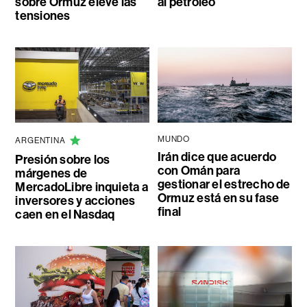
sobre Ormuz eleve las
al petróleo
tensiones
MUNDO
ARGENTINA
Irán dice que acuerdo
Presión sobre los
con Omán para
márgenes de
gestionar el estrecho de
MercadoLibre inquieta a
Ormuz está en su fase
inversores y acciones
final
caen en el Nasdaq