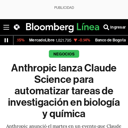
PUBLICIDAD
Ingresar
5%
MercadoLibre
-0.14%
Banco de Bogota
1,821.795
38,900.00
NEGOCIOS
Anthropic lanza Claude
Science para
automatizar tareas de
investigación en biología
y química
Anthropic anunció el martes en un evento que Claude