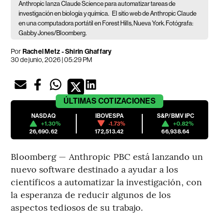
Anthropic lanza Claude Science para automatizar tareas de
investigación en biología y química.
El sitio web de Anthropic Claude
en una computadora portátil en Forest Hills, Nueva York. Fotógrafa:
Gabby Jones/Bloomberg.
Por
Rachel Metz - Shirin Ghaffary
30 de junio, 2026 | 05:29 PM
ÚLTIMAS
COTIZACIONES
NASDAQ
IBOVESPA
S&P/BMV IPC
+1.30%
-1.73%
+0.82%
26,690.62
172,513.42
66,938.64
Bloomberg — Anthropic PBC está lanzando un
nuevo software destinado a ayudar a los
científicos a automatizar la investigación, con
la esperanza de reducir algunos de los
aspectos tediosos de su trabajo.