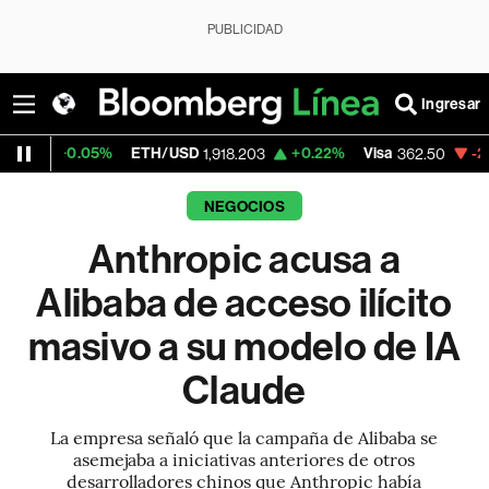
PUBLICIDAD
Ingresar
ETH/USD
+0.22%
Visa
-2.15%
MercadoL
1,918.203
362.50
NEGOCIOS
Anthropic acusa a
Alibaba de acceso ilícito
masivo a su modelo de IA
Claude
La empresa señaló que la campaña de Alibaba se
asemejaba a iniciativas anteriores de otros
desarrolladores chinos que Anthropic había