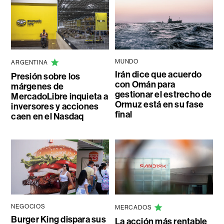
MUNDO
ARGENTINA
Irán dice que acuerdo
Presión sobre los
con Omán para
márgenes de
gestionar el estrecho de
MercadoLibre inquieta a
Ormuz está en su fase
inversores y acciones
final
caen en el Nasdaq
NEGOCIOS
MERCADOS
Burger King dispara sus
La acción más rentable