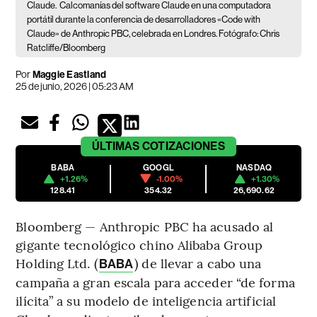
Claude.
Calcomanías del software Claude en una computadora
portátil durante la conferencia de desarrolladores «Code with
Claude» de Anthropic PBC, celebrada en Londres. Fotógrafo: Chris
Ratcliffe/Bloomberg
Por
Maggie Eastland
25 de junio, 2026 | 05:23 AM
ÚLTIMAS
COTIZACIONES
BABA
GOOGL
NASDAQ
+1.26%
-1.00%
+1.30%
128.41
354.32
26,690.62
Bloomberg — Anthropic PBC ha acusado al
gigante tecnológico chino Alibaba Group
Holding Ltd. (
) de llevar a cabo una
BABA
campaña a gran escala para acceder “de forma
ilícita” a su modelo de inteligencia artificial