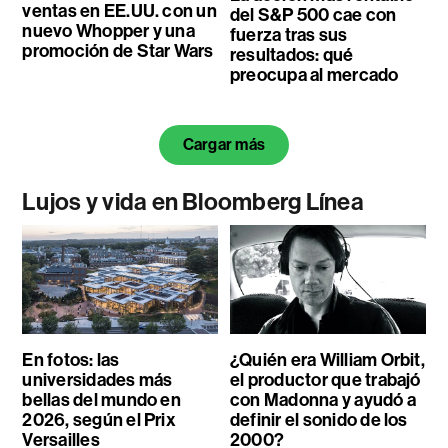
ventas en EE.UU. con un
del S&P 500 cae con
nuevo Whopper y una
fuerza tras sus
promoción de Star Wars
resultados: qué
preocupa al mercado
Cargar más
Lujos y vida en Bloomberg Línea
En fotos: las
¿Quién era William Orbit,
universidades más
el productor que trabajó
bellas del mundo en
con Madonna y ayudó a
2026, según el Prix
definir el sonido de los
Versailles
2000?