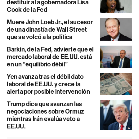
destituir a la gobernadora Lisa
Cook de la Fed
Muere John Loeb Jr., el sucesor
de una dinastía de Wall Street
que se volcó a la política
Barkin, de la Fed, advierte que el
mercado laboral de EE.UU. está
en un “equilibrio débil”
Yen avanza tras el débil dato
laboral de EE.UU. y crece la
alerta por posible intervención
Trump dice que avanzan las
negociaciones sobre Ormuz
mientras Irán evalúa veto a
EE.UU.