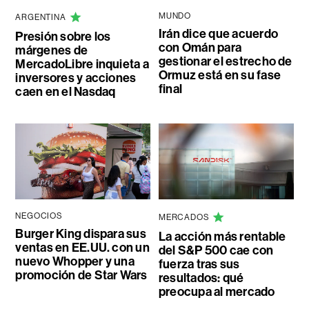
MUNDO
ARGENTINA
Irán dice que acuerdo
Presión sobre los
con Omán para
márgenes de
gestionar el estrecho de
MercadoLibre inquieta a
Ormuz está en su fase
inversores y acciones
final
caen en el Nasdaq
NEGOCIOS
MERCADOS
Burger King dispara sus
La acción más rentable
ventas en EE.UU. con un
del S&P 500 cae con
nuevo Whopper y una
fuerza tras sus
promoción de Star Wars
resultados: qué
preocupa al mercado