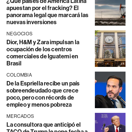
¿Qué países de América Latina
apuestan por el fracking? El
panorama legal que marcará las
nuevas inversiones
NEGOCIOS
Dior, H&M y Zara impulsan la
ocupación de los centros
comerciales de Iguatemi en
Brasil
COLOMBIA
De la Espriella recibe un país
sobreendeudado que crece
poco, pero con récords de
empleo y menos pobreza
MERCADOS
La consultora que anticipó el
TACO de Trump le pone fecha a