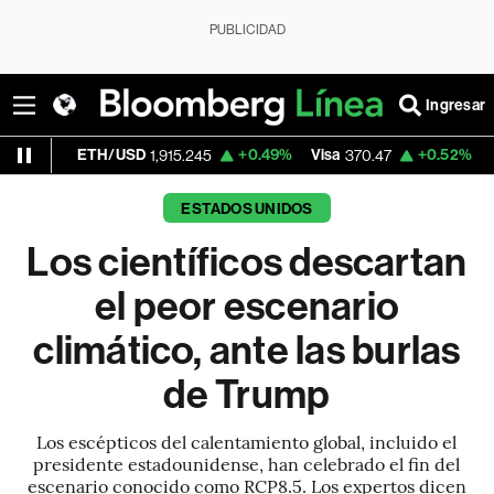
PUBLICIDAD
Ingresar
/USD
+0.49%
Visa
+0.52%
MercadoLibre
1,915.245
370.47
1
ESTADOS UNIDOS
Los científicos descartan
el peor escenario
climático, ante las burlas
de Trump
Los escépticos del calentamiento global, incluido el
presidente estadounidense, han celebrado el fin del
escenario conocido como RCP8.5. Los expertos dicen