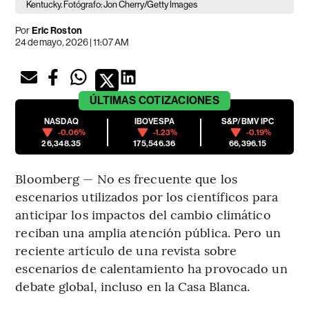
Kentucky. Fotógrafo: Jon Cherry/Getty Images
Por
Eric Roston
24 de mayo, 2026 | 11:07 AM
ÚLTIMAS
COTIZACIONES
NASDAQ
IBOVESPA
S&P/BMV IPC
-0.06%
-1.23%
-0.19%
26,348.35
175,546.36
66,396.15
Bloomberg — No es frecuente que los
escenarios utilizados por los científicos para
anticipar los impactos del cambio climático
reciban una amplia atención pública. Pero un
reciente artículo de una revista sobre
escenarios de calentamiento ha provocado un
debate global, incluso en la Casa Blanca.