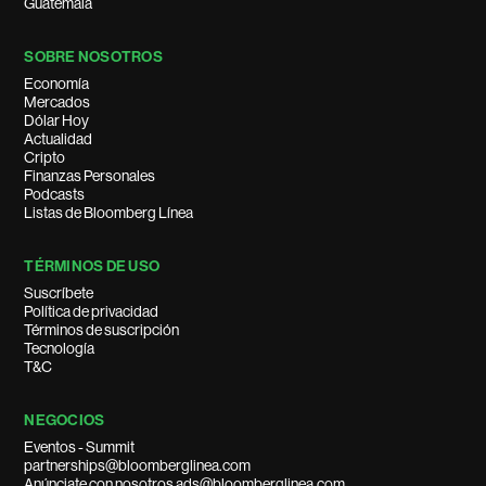
Guatemala
SOBRE NOSOTROS
Economía
Mercados
Dólar Hoy
Actualidad
Cripto
Finanzas Personales
Podcasts
Listas de Bloomberg Línea
TÉRMINOS DE USO
Suscríbete
Política de privacidad
Términos de suscripción
Tecnología
T&C
NEGOCIOS
Eventos - Summit
partnerships@bloomberglinea.com
Anúnciate con nosotros ads@bloomberglinea.com