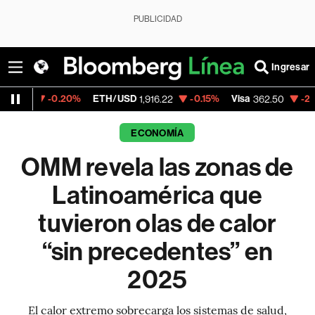
PUBLICIDAD
Ingresar
20%
ETH/USD
-0.15%
Visa
-2.15%
Mercado
1,916.22
362.50
ECONOMÍA
OMM revela las zonas de
Latinoamérica que
tuvieron olas de calor
“sin precedentes” en
2025
El calor extremo sobrecarga los sistemas de salud,