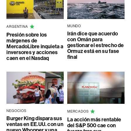
MUNDO
ARGENTINA
Irán dice que acuerdo
Presión sobre los
con Omán para
márgenes de
gestionar el estrecho de
MercadoLibre inquieta a
Ormuz está en su fase
inversores y acciones
final
caen en el Nasdaq
NEGOCIOS
MERCADOS
Burger King dispara sus
La acción más rentable
ventas en EE.UU. con un
del S&P 500 cae con
nuevo Whopper y una