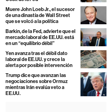
Muere John Loeb Jr., el sucesor
de una dinastía de Wall Street
que se volcó a la política
Barkin, de la Fed, advierte que el
mercado laboral de EE.UU. está
en un “equilibrio débil”
Yen avanza tras el débil dato
laboral de EE.UU. y crece la
alerta por posible intervención
Trump dice que avanzan las
negociaciones sobre Ormuz
mientras Irán evalúa veto a
EE.UU.