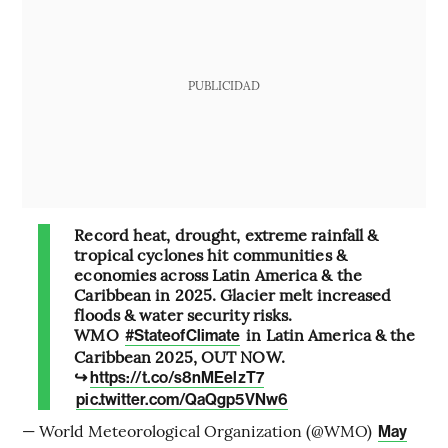
PUBLICIDAD
Record heat, drought, extreme rainfall &
tropical cyclones hit communities &
economies across Latin America & the
Caribbean in 2025. Glacier melt increased
floods & water security risks.
WMO
in Latin America & the
#StateofClimate
Caribbean 2025, OUT NOW.
↪️
https://t.co/s8nMEelzT7
pic.twitter.com/QaQgp5VNw6
— World Meteorological Organization (@WMO)
May