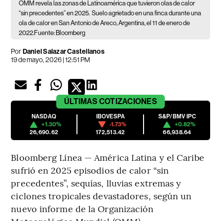
OMM revela las zonas de Latinoamérica que tuvieron olas de calor
“sin precedentes” en 2025.
Suelo agrietado en una finca durante una
ola de calor en San Antonio de Areco, Argentina, el 11 de enero de
2022.Fuente: Bloomberg
Por
Daniel Salazar Castellanos
19 de mayo, 2026 | 12:51 PM
ÚLTIMAS
COTIZACIONES
NASDAQ
IBOVESPA
S&P/BMV IPC
+1.30%
-1.73%
+0.82%
26,690.62
172,513.42
66,938.64
Bloomberg Línea — América Latina y el Caribe
sufrió en 2025 episodios de calor “sin
precedentes”, sequías, lluvias extremas y
ciclones tropicales devastadores, según un
nuevo informe de la Organización