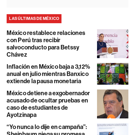
LAS ÚLTIMAS DE MÉXICO
México restablece relaciones
con Perú tras recibir
salvoconducto para Betssy
Chávez
Inflación en México baja a 3,12%
anual en julio mientras Banxico
extiende la pausa monetaria
México detiene a exgobernador
acusado de ocultar pruebas en
caso de estudiantes de
Ayotzinapa
“Yo nunca lo dije en campaña”:
Sheinbaum niega su promesa