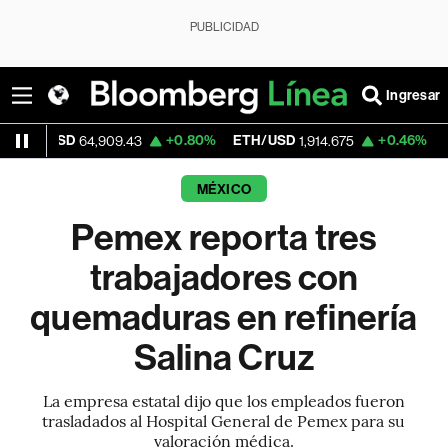
PUBLICIDAD
Ingresar
SD
+0.80%
ETH/USD
+0.46%
Visa
64,909.43
1,914.675
362.5
MÉXICO
Pemex reporta tres
trabajadores con
quemaduras en refinería
Salina Cruz
La empresa estatal dijo que los empleados fueron
trasladados al Hospital General de Pemex para su
valoración médica.