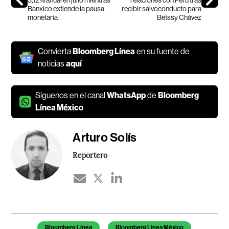
Banxico extiende la pausa
recibir salvoconducto para
monetaria
Betssy Chávez
Convierta
Bloomberg Línea
en su fuente de
noticias
aquí
Síguenos en el canal
WhatsApp
de
Bloomberg
Línea México
Arturo Solís
Reportero
Temas de este artículo
Bloomberg Línea
Bloomberg Línea México