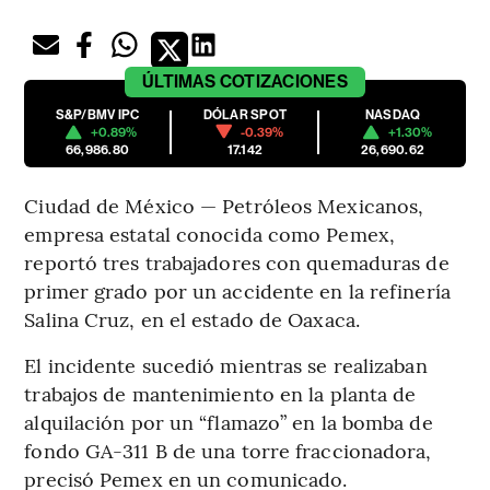
ÚLTIMAS
COTIZACIONES
S&P/BMV IPC
DÓLAR SPOT
NASDAQ
+0.89%
-0.39%
+1.30%
66,986.80
17.142
26,690.62
Ciudad de México — Petróleos Mexicanos,
empresa estatal conocida como Pemex,
reportó tres trabajadores con quemaduras de
primer grado por un accidente en la refinería
Salina Cruz, en el estado de Oaxaca.
El incidente sucedió mientras se realizaban
trabajos de mantenimiento en la planta de
alquilación por un “flamazo” en la bomba de
fondo GA-311 B de una torre fraccionadora,
precisó Pemex en un comunicado.