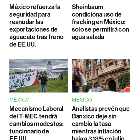
México refuerza la
Sheinbaum
seguridad para
condiciona uso de
reanudar las
fracking en México:
exportaciones de
solo se permitirá con
aguacate tras freno
agua salada
de EE.UU.
MÉXICO
MÉXICO
Mecanismo Laboral
Analistas prevén que
del T-MEC tendrá
Banxico deje sin
cambios modestos:
cambio la tasa
funcionario de
mientras inflación
EE.UU.
baja a 3,13% en julio