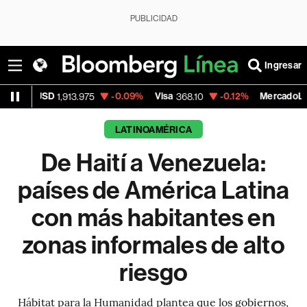
PUBLICIDAD
Ingresar
-0.09%
Visa
-0.12%
MercadoLibre
-6
.975
368.10
1,797.29
LATINOAMÉRICA
De Haití a Venezuela:
países de América Latina
con más habitantes en
zonas informales de alto
riesgo
Hábitat para la Humanidad plantea que los gobiernos,