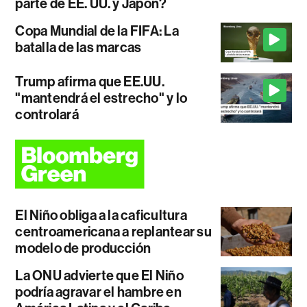
parte de EE. UU. y Japón?
Copa Mundial de la FIFA: La
batalla de las marcas
Trump afirma que EE.UU.
"mantendrá el estrecho" y lo
controlará
El Niño obliga a la caficultura
centroamericana a replantear su
modelo de producción
La ONU advierte que El Niño
podría agravar el hambre en