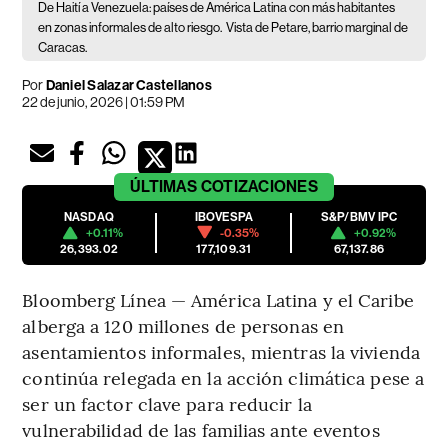
De Haití a Venezuela: países de América Latina con más habitantes
en zonas informales de alto riesgo.
Vista de Petare, barrio marginal de
Caracas.
Por
Daniel Salazar Castellanos
22 de junio, 2026 | 01:59 PM
ÚLTIMAS
COTIZACIONES
NASDAQ
IBOVESPA
S&P/BMV IPC
+0.11%
-0.35%
+0.92%
26,393.02
177,109.31
67,137.86
Bloomberg Línea — América Latina y el Caribe
alberga a 120 millones de personas en
asentamientos informales, mientras la vivienda
continúa relegada en la acción climática pese a
ser un factor clave para reducir la
vulnerabilidad de las familias ante eventos