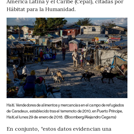
América Latina y el Caribe (Cepal), citadas por
Hábitat para la Humanidad.
Haití.
Vendedores de alimentos y mercancías en el campo de refugiados
de Caradeux, establecido tras el terremoto de 2010, en Puerto Príncipe,
Haití, el lunes 29 de enero de 2018.
(Bloomberg/Alejandro Cegarra)
En conjunto, “estos datos evidencian una