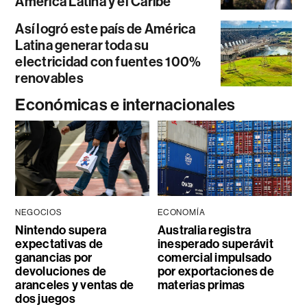
América Latina y el Caribe
Así logró este país de América
Latina generar toda su
electricidad con fuentes 100%
renovables
Económicas e internacionales
NEGOCIOS
ECONOMÍA
Nintendo supera
Australia registra
expectativas de
inesperado superávit
ganancias por
comercial impulsado
devoluciones de
por exportaciones de
aranceles y ventas de
materias primas
dos juegos