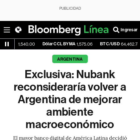
PUBLICIDAD
Ingresar
Dólar CCL BYMA
BTC/USD
-0.50
,540.00
1,575.06
64,462.74
ARGENTINA
Exclusiva: Nubank
reconsideraría volver a
Argentina de mejorar
ambiente
macroeconómico
El mayor banco digital de América Latina decidió