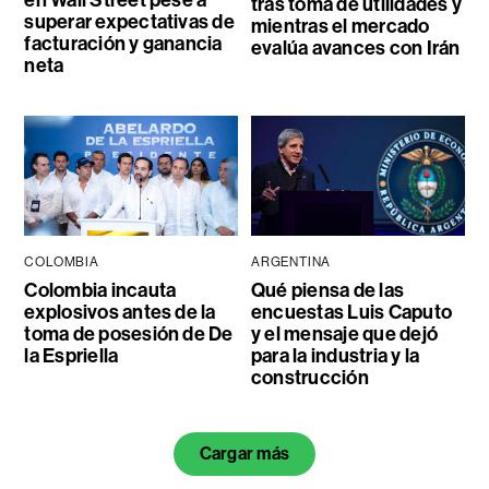
en Wall Street pese a
tras toma de utilidades y
superar expectativas de
mientras el mercado
facturación y ganancia
evalúa avances con Irán
neta
COLOMBIA
ARGENTINA
Colombia incauta
Qué piensa de las
explosivos antes de la
encuestas Luis Caputo
toma de posesión de De
y el mensaje que dejó
la Espriella
para la industria y la
construcción
Cargar más