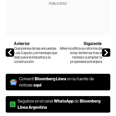
PUBLICIDAD
Anterior
Siguiente
Qué piensa de las encuestas
Milei modifica su reforma de
Luis Caputo y el mensaje que
la ley de tierras tras el
dejó para la industria y la
rechazo a ampliar la
construcción
propiedad extranjera
Convertí
Bloomberg Línea
en su fuente de
noticias
aquí
Seguínos en el canal
WhatsApp
de
Bloomberg
Línea Argentina