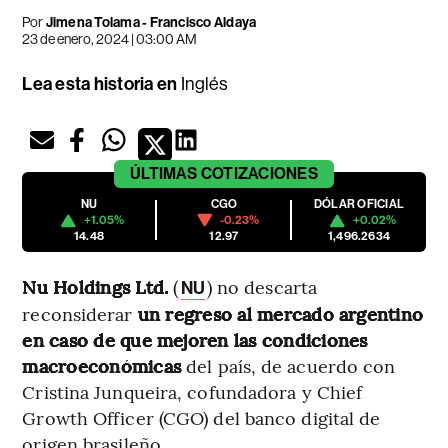
Por
Jimena Tolama
-
Francisco Aldaya
23 de enero, 2024 | 03:00 AM
Lea esta historia en
Inglés
ÚLTIMAS
COTIZACIONES
NU
CGO
DÓLAR OFICIAL
+1.05%
-0.23%
+0.02%
14.48
12.97
1,496.2634
Nu Holdings Ltd.
(
) no descarta
NU
reconsiderar
un regreso al mercado argentino
en caso de que mejoren las condiciones
macroeconómicas
del país, de acuerdo con
Cristina Junqueira, cofundadora y Chief
Growth Officer (CGO) del banco digital de
origen brasileño.