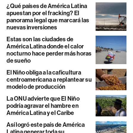
¿Qué países de América Latina
apuestan por el fracking? El
panorama legal que marcará las
nuevas inversiones
Estas son las ciudades de
América Latina donde el calor
nocturno hace perder más horas
de sueño
El Niño obliga a la caficultura
centroamericana a replantear su
modelo de producción
La ONU advierte que El Niño
podría agravar el hambre en
América Latina y el Caribe
Así logró este país de América
Latina generar toda su