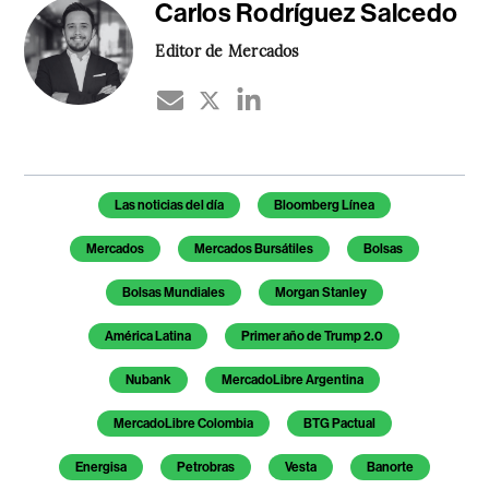
Carlos Rodríguez Salcedo
Editor de Mercados
Temas de este artículo
Las noticias del día
Bloomberg Línea
Mercados
Mercados Bursátiles
Bolsas
Bolsas Mundiales
Morgan Stanley
América Latina
Primer año de Trump 2.0
Nubank
MercadoLibre Argentina
MercadoLibre Colombia
BTG Pactual
Energisa
Petrobras
Vesta
Banorte