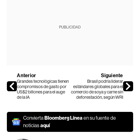
PUBLICIDAD
Anterior
Siguiente
Grandes tecnológicas tienen
Brasil podría liderar
compromisos de gasto por
estándares globales para el
US$2 billones para el auge
comercio de soya y carne sin
de la IA
deforestación, según WRI
Convierta
Bloomberg Línea
en su fuente de
noticias
aquí