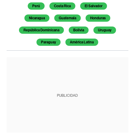
Perú
Costa Rica
El Salvador
Nicaragua
Guatemala
Honduras
República Dominicana
Bolivia
Uruguay
Paraguay
América Latina
PUBLICIDAD