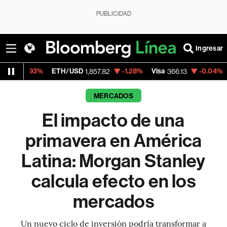
PUBLICIDAD
Ingresar
TH/USD
-1.28%
Visa
-0.04%
MercadoLibre
1,857.82
366.13
1
MERCADOS
El impacto de una
primavera en América
Latina: Morgan Stanley
calcula efecto en los
mercados
Un nuevo ciclo de inversión podría transformar a