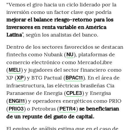
“Vemos el giro hacia un ciclo liderado por la
inversión como un factor clave que podría
mejorar el balance riesgo-retorno para los
inversores en renta variable en América
Latina
”, según los analistas del banco.
Dentro de los sectores favorecidos se destacan
fintechs como Nubank (
), plataformas de
NU
comercio electrónico como MercadoLibre
(
) y jugadores del sector financiero como
MELI
XP (
) y BTG Pactual (
). En el área de
XP
BPAC11
infraestructura, las eléctricas brasileñas Cia
Paranaense de Energia (
) y Energisa
CPLE3
(
) y operadores energéticos como PRIO
ENGI11
(
) o Petrobras (
)
se beneficiarían
PRIO3
PETR4
de un repunte del gasto de capital.
El equipo de análisis estima que en el caso de