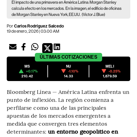
El impacto de una primavera en América Latina: Morgan Stanley
calcula efecto en los mercados.
En la imagen, el edificio de oficinas
de Morgan Stanley en Nueva York, EE.UU.
(Victor J. Blue)
Por
Carlos Rodríguez Salcedo
19 de enero, 2026 | 03:00 AM
ÚLTIMAS
COTIZACIONES
MS
NU
MELI
+0.17%
-1.10%
-0.25%
210.42
14.33
1,879.59
Bloomberg Línea — América Latina enfrenta un
punto de inflexión. La región comienza a
perfilarse como una de las principales
apuestas de los mercados emergentes a
medida que convergen tres elementos
determinantes:
un entorno geopolítico en