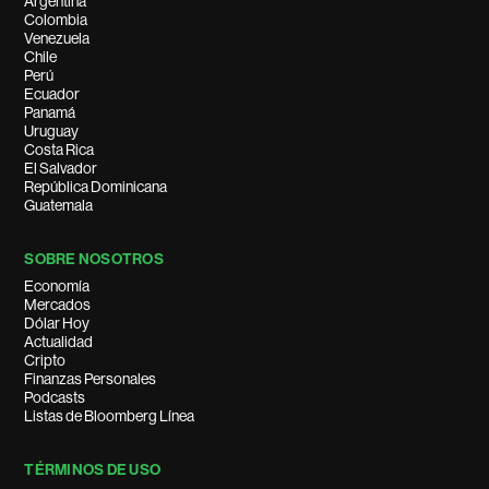
Argentina
Colombia
Venezuela
Chile
Perú
Ecuador
Panamá
Uruguay
Costa Rica
El Salvador
República Dominicana
Guatemala
SOBRE NOSOTROS
Economía
Mercados
Dólar Hoy
Actualidad
Cripto
Finanzas Personales
Podcasts
Listas de Bloomberg Línea
TÉRMINOS DE USO