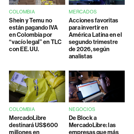
COLOMBIA
MERCADOS
Shein y Temu no
Acciones favoritas
están pagando IVA
para invertir en
en Colombia por
América Latina en el
“vacío legal” en TLC
segundo trimestre
con EE. UU.
de 2026, según
analistas
COLOMBIA
NEGOCIOS
MercadoLibre
De Block a
destinará US$600
MercadoLibre: las
millones en
empresas que más