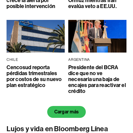
crece la alerta por
Ormuz mientras Irán
posible intervención
evalúa veto a EE.UU.
CHILE
ARGENTINA
Cencosud reporta
Presidente del BCRA
pérdidas trimestrales
dice que no ve
por costos de su nuevo
necesaria una baja de
plan estratégico
encajes para reactivar el
crédito
Cargar más
Lujos y vida en Bloomberg Línea