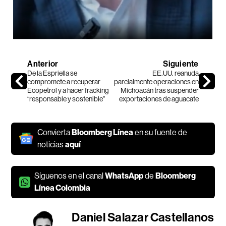
Anterior
Siguiente
De la Espriella se
EE.UU. reanuda
compromete a recuperar
parcialmente operaciones en
Ecopetrol y a hacer fracking
Michoacán tras suspender
“responsable y sostenible”
exportaciones de aguacate
Convierta
Bloomberg Línea
en su fuente de
noticias
aquí
Síguenos en el canal
WhatsApp
de
Bloomberg
Línea Colombia
Daniel Salazar Castellanos