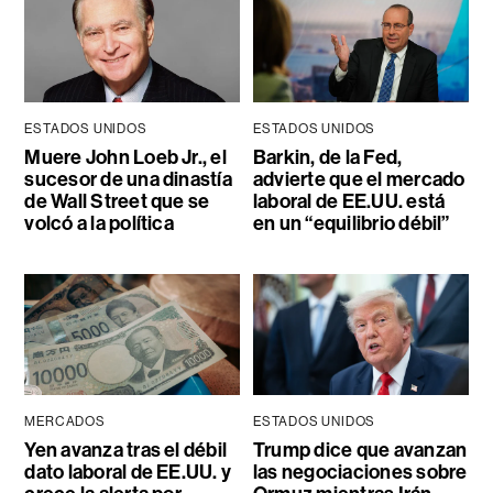
ESTADOS UNIDOS
ESTADOS UNIDOS
Muere John Loeb Jr., el
Barkin, de la Fed,
sucesor de una dinastía
advierte que el mercado
de Wall Street que se
laboral de EE.UU. está
volcó a la política
en un “equilibrio débil”
MERCADOS
ESTADOS UNIDOS
Yen avanza tras el débil
Trump dice que avanzan
dato laboral de EE.UU. y
las negociaciones sobre