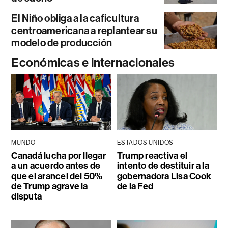
El Niño obliga a la caficultura
centroamericana a replantear su
modelo de producción
Económicas e internacionales
MUNDO
ESTADOS UNIDOS
Canadá lucha por llegar
Trump reactiva el
a un acuerdo antes de
intento de destituir a la
que el arancel del 50%
gobernadora Lisa Cook
de Trump agrave la
de la Fed
disputa