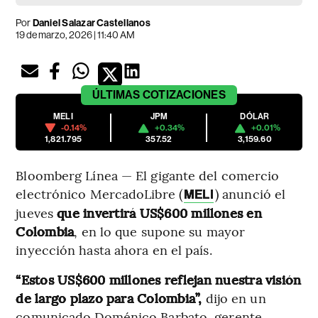
Por
Daniel Salazar Castellanos
19 de marzo, 2026 | 11:40 AM
ÚLTIMAS
COTIZACIONES
MELI
JPM
DÓLAR
-0.14%
+0.34%
+0.01%
1,821.795
357.52
3,159.60
Bloomberg Línea — El gigante del comercio
electrónico MercadoLibre (
) anunció el
MELI
jueves
que invertirá US$600 millones en
Colombia
, en lo que supone su mayor
inyección hasta ahora en el país.
“Estos US$600 millones reflejan nuestra visión
de largo plazo para Colombia”,
dijo en un
comunicado Doménico Barbato, gerente