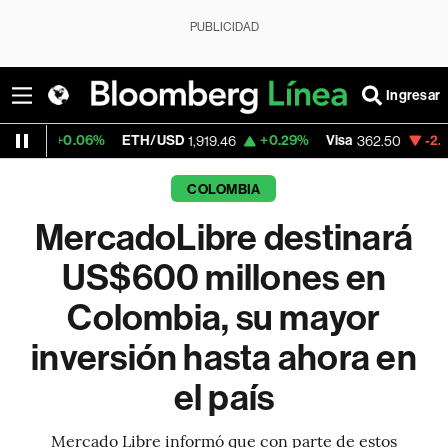
PUBLICIDAD
Ingresar
6%
ETH/USD
+0.29%
Visa
-2.15%
MercadoL
1,919.46
362.50
COLOMBIA
MercadoLibre destinará
US$600 millones en
Colombia, su mayor
inversión hasta ahora en
el país
Mercado Libre informó que con parte de estos