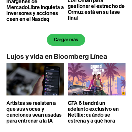
con Omán para
márgenes de
gestionar el estrecho de
MercadoLibre inquieta a
Ormuz está en su fase
inversores y acciones
final
caen en el Nasdaq
Cargar más
Lujos y vida en Bloomberg Línea
Artistas se resisten a
GTA 6 tendrá un
que sus voces y
adelanto exclusivo en
canciones sean usadas
Netflix: cuándo se
para entrenar a la IA
estrena y a qué hora