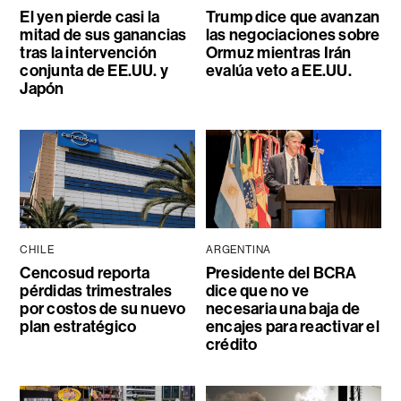
El yen pierde casi la
Trump dice que avanzan
mitad de sus ganancias
las negociaciones sobre
tras la intervención
Ormuz mientras Irán
conjunta de EE.UU. y
evalúa veto a EE.UU.
Japón
CHILE
ARGENTINA
Cencosud reporta
Presidente del BCRA
pérdidas trimestrales
dice que no ve
por costos de su nuevo
necesaria una baja de
plan estratégico
encajes para reactivar el
crédito