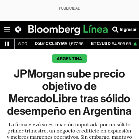
PUBLICIDAD
Ingresar
Dólar CCL BYMA
BTC/USD
+0.78%
E
00
1,577.66
64,896.66
ARGENTINA
JPMorgan sube precio
objetivo de
MercadoLibre tras sólido
desempeño en Argentina
La firma elevó su estimación impulsada por un sólido
primer trimestre, un negocio crediticio en expansión
y mejores márgenes operativos. Sin embargo, mantuvo