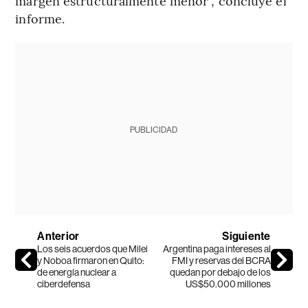
margen estructuralmente menor”, concluye el
informe.
PUBLICIDAD
Anterior
Siguiente
Los seis acuerdos que Milei
Argentina paga intereses al
y Noboa firmaron en Quito:
FMI y reservas del BCRA
de energía nuclear a
quedan por debajo de los
ciberdefensa
US$50.000 millones