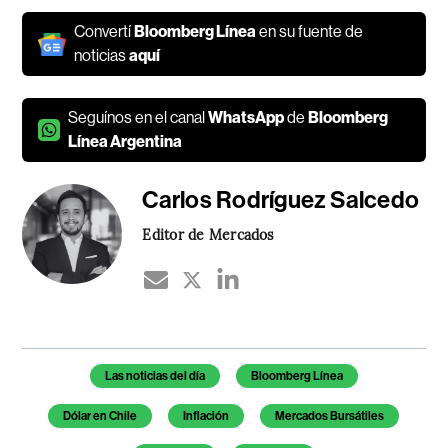
Convertí
Bloomberg Línea
en su fuente de
noticias
aquí
Seguínos en el canal
WhatsApp
de
Bloomberg
Línea Argentina
Carlos Rodríguez Salcedo
Editor de Mercados
Temas de este artículo
Las noticias del día
Bloomberg Línea
Dólar en Chile
Inflación
Mercados Bursátiles