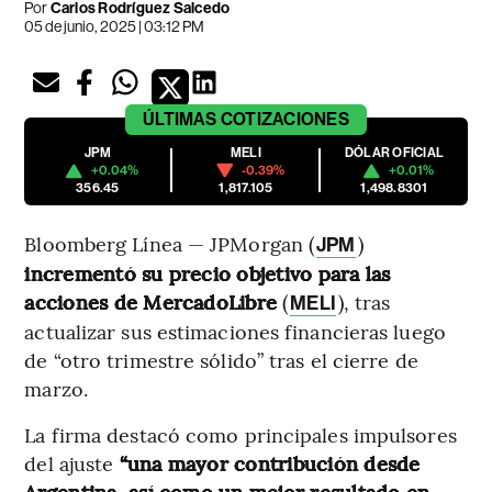
Por
Carlos Rodríguez Salcedo
05 de junio, 2025 | 03:12 PM
ÚLTIMAS
COTIZACIONES
JPM
MELI
DÓLAR OFICIAL
+0.04%
-0.39%
+0.01%
356.45
1,817.105
1,498.8301
Bloomberg Línea — JPMorgan (
)
JPM
incrementó su precio objetivo para las
acciones de MercadoLibre
(
), tras
MELI
actualizar sus estimaciones financieras luego
de “otro trimestre sólido” tras el cierre de
marzo.
La firma destacó como principales impulsores
del ajuste
“una mayor contribución desde
Argentina, así como un mejor resultado en