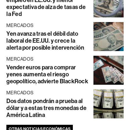
empleo en EE.UU. y menor
expectativa de alza de tasas de
la Fed
MERCADOS
Yen avanza tras el débil dato
laboral de EE.UU. y crece la
alerta por posible intervención
MERCADOS
Vender euros para comprar
yenes aumenta el riesgo
geopolítico, advierte BlackRock
MERCADOS
Dos datos pondrán a prueba al
dólar y a estas tres monedas de
América Latina
OTRAS NOTICIAS ECONÓMICAS