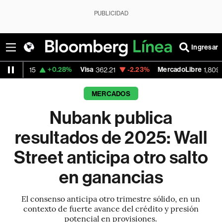
PUBLICIDAD
Ingresar
+0.28%
Visa
-2.23%
MercadoLibre
-0.80%
362.21
1,809.645
MERCADOS
Nubank publica
resultados de 2025: Wall
Street anticipa otro salto
en ganancias
El consenso anticipa otro trimestre sólido, en un
contexto de fuerte avance del crédito y presión
potencial en provisiones.