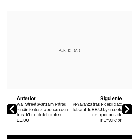
PUBLICIDAD
Anterior
Siguiente
Wall Street avanza mientras
Yen avanza tras el débil dato
rendimientos de bonos caen
laboral de EE.UU. y crece la
tras débil dato laboral en
alerta por posible
EE.UU.
intervención