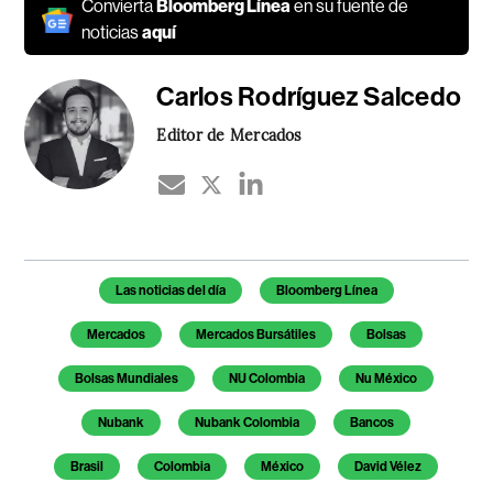
Convierta
Bloomberg Línea
en su fuente de
noticias
aquí
Carlos Rodríguez Salcedo
Editor de Mercados
Temas de este artículo
Las noticias del día
Bloomberg Línea
Mercados
Mercados Bursátiles
Bolsas
Bolsas Mundiales
NU Colombia
Nu México
Nubank
Nubank Colombia
Bancos
Brasil
Colombia
México
David Vélez