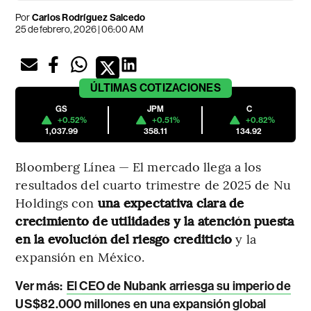
Por
Carlos Rodríguez Salcedo
25 de febrero, 2026 | 06:00 AM
ÚLTIMAS
COTIZACIONES
GS
JPM
C
+0.52%
+0.51%
+0.82%
1,037.99
358.11
134.92
Bloomberg Línea — El mercado llega a los
resultados del cuarto trimestre de 2025 de Nu
Holdings con
una expectativa clara de
crecimiento de utilidades y la atención puesta
en la evolución del riesgo crediticio
y la
expansión en México.
Ver más:
El CEO de Nubank arriesga su imperio de
US$82.000 millones en una expansión global