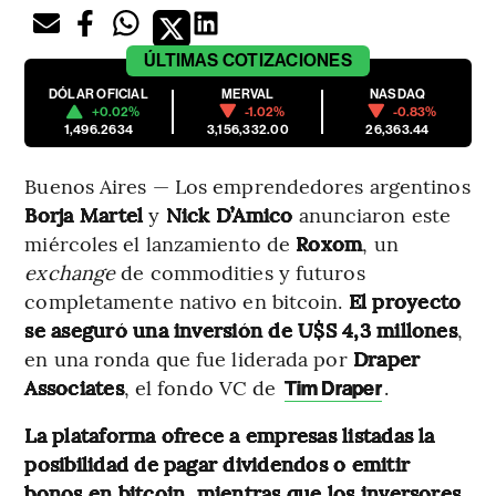
ÚLTIMAS
COTIZACIONES
DÓLAR OFICIAL
MERVAL
NASDAQ
+0.02%
-1.02%
-0.83%
1,496.2634
3,156,332.00
26,363.44
Buenos Aires — Los emprendedores argentinos
Borja Martel
y
Nick D’Amico
anunciaron este
miércoles el lanzamiento de
Roxom
, un
exchange
de commodities y futuros
completamente nativo en bitcoin.
El proyecto
se aseguró una inversión de U$S 4,3 millones
,
en una ronda que fue liderada por
Draper
Associates
, el fondo VC de
.
Tim Draper
La plataforma ofrece a empresas listadas la
posibilidad de pagar dividendos o emitir
bonos en bitcoin, mientras que los inversores