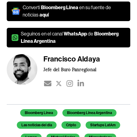
Convertí
Bloomberg Línea
en su fuente de
noticias
aquí
Seguínos en el canal
WhatsApp
de
Bloomberg
Línea Argentina
Francisco Aldaya
Jefé del Buró Panregional
Temas de este artículo
Bloomberg Línea
Bloomberg Línea Argentina
Las noticias del día
Cripto
Startups LatAm