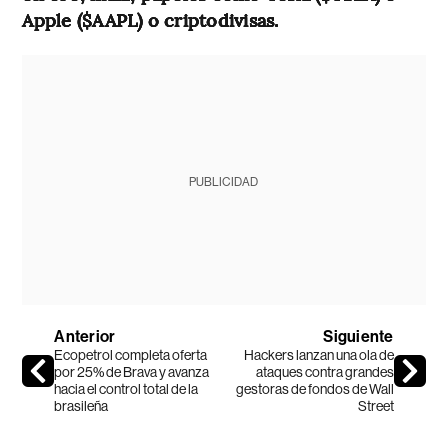
Apple ($AAPL) o criptodivisas.
PUBLICIDAD
Anterior
Siguiente
Ecopetrol completa oferta
Hackers lanzan una ola de
por 25% de Brava y avanza
ataques contra grandes
hacia el control total de la
gestoras de fondos de Wall
brasileña
Street