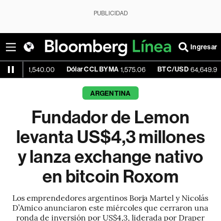
PUBLICIDAD
Ingresar
Dólar CCL BYMA
BTC/USD
-0.21
,540.00
1,575.06
64,649.95
ARGENTINA
Fundador de Lemon
levanta US$4,3 millones
y lanza exchange nativo
en bitcoin Roxom
Los emprendedores argentinos Borja Martel y Nicolás
D’Amico anunciaron este miércoles que cerraron una
ronda de inversión por US$4,3, liderada por Draper