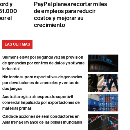
ord y
PayPal planea recortar miles
$81.000
de empleos para reducir
or el
costos y mejorar su
crecimiento
LAS ÚLTIMAS
Siemens eleva por segunda vez su previsión
de ganancias por centros de datos y software
industrial
Nintendo supera expectativas de ganancias
por devoluciones de aranceles y ventas de
dos juegos
Australia registra inesperado superávit
comercial impulsado por exportaciones de
materias primas
Caída de acciones de semiconductores en
Asia frena el avance de las bolsas mundiales