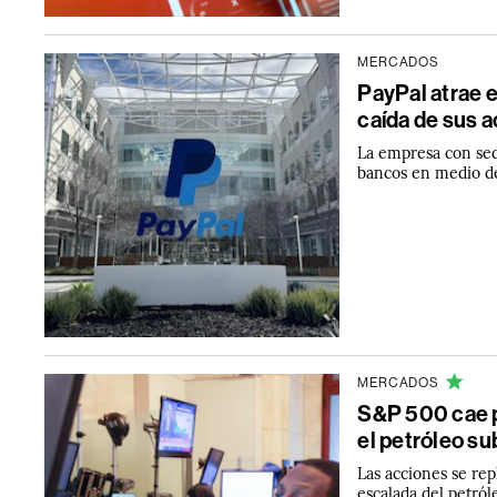
MERCADOS
PayPal atrae e
caída de sus 
La empresa con sed
bancos en medio de
MERCADOS
S&P 500 cae p
el petróleo su
Las acciones se re
escalada del petról