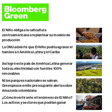
El Niño obliga a la caficultura
centroamericana a replantear su modelo de
producción
La ONU advierte que El Niño podría agravar el
hambre en América Latina y el Caribe
Así logró este país de América Latina generar
toda su electricidad con fuentes 100%
renovables
Ni los parques nacionales se salvan:
Greenpeace emite preocupante alerta sobre
Amazonía colombiana
¿Cómo invertir ante el fenómeno de El Niño?
Los activos y sectores que podrían ganar