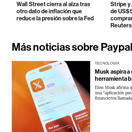
Wall Street cierra al alza tras
Stripe 
otro dato de inflación que
de US$5
reduce la presión sobre la Fed
comprar
Reuters
Más noticias sobre Paypa
TECNOLOGÍA
Musk aspira a 
herramienta b
Elon Musk afirma qu
una “aplicación pa
financieros llamad