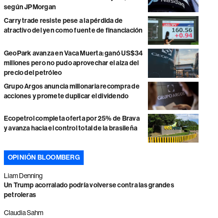
según JPMorgan
Carry trade resiste pese a la pérdida de
atractivo del yen como fuente de financiación
GeoPark avanza en Vaca Muerta: ganó US$34
millones pero no pudo aprovechar el alza del
precio del petróleo
Grupo Argos anuncia millonaria recompra de
acciones y promete duplicar el dividendo
Ecopetrol completa oferta por 25% de Brava
y avanza hacia el control total de la brasileña
OPINIÓN BLOOMBERG
Liam Denning
Un Trump acorralado podría volverse contra las grandes
petroleras
Claudia Sahm