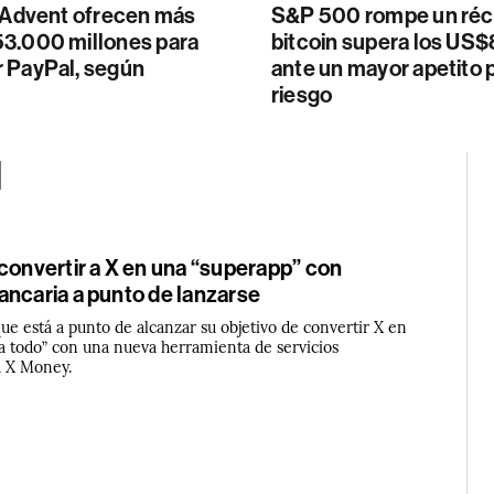
y Advent ofrecen más
S&P 500 rompe un réc
3.000 millones para
bitcoin supera los US
 PayPal, según
ante un mayor apetito p
riesgo
l
convertir a X en una “superapp” con
ancaria a punto de lanzarse
e está a punto de alcanzar su objetivo de convertir X en
ra todo” con una nueva herramienta de servicios
a X Money.