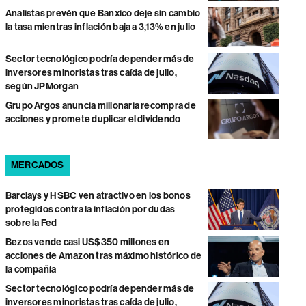
Analistas prevén que Banxico deje sin cambio
la tasa mientras inflación baja a 3,13% en julio
Sector tecnológico podría depender más de
inversores minoristas tras caída de julio,
según JPMorgan
Grupo Argos anuncia millonaria recompra de
acciones y promete duplicar el dividendo
MERCADOS
Barclays y HSBC ven atractivo en los bonos
protegidos contra la inflación por dudas
sobre la Fed
Bezos vende casi US$350 millones en
acciones de Amazon tras máximo histórico de
la compañía
Sector tecnológico podría depender más de
inversores minoristas tras caída de julio,