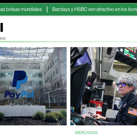
mundiales
Barclays y HSBC ven atractivo en los bonos protegidos
l
nea
MERCADOS