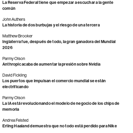
La Reserva Federal tiene que empezar a escuchar a la gente
común
John Authers
La historia de dos burbujas y el riesgo de una tercera
Matthew Brooker
Inglaterra fue, después de todo, la gran ganadora del Mundial
2026
Parmy Olson
Anthropic acaba de aumentar la presión sobre Nvidia
David Fickling
Los puertos que impulsan el comercio mundial se están
electrificando
Parmy Olson
La IA está revolucionando el modelo de negocio de los chips de
memoria
Andrea Felsted
Erling Haaland demuestra que no todo está perdido para Nike