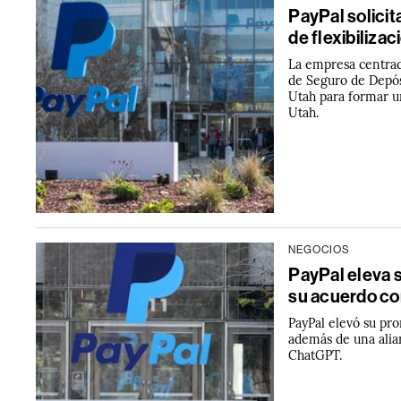
PayPal solicit
de flexibilizac
La empresa centrad
de Seguro de Depós
Utah para formar u
Utah.
NEGOCIOS
PayPal eleva s
su acuerdo c
PayPal elevó su pro
además de una alian
ChatGPT.