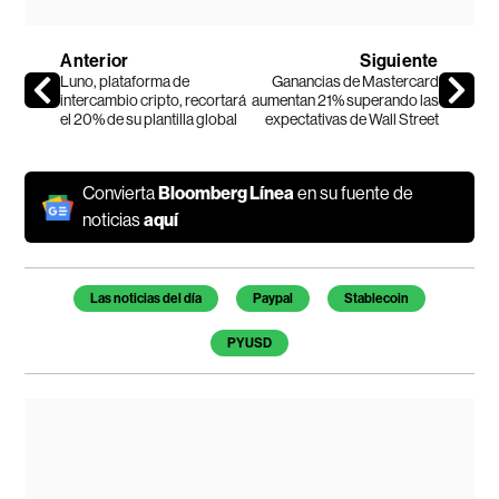
Anterior
Siguiente
Luno, plataforma de
Ganancias de Mastercard
intercambio cripto, recortará
aumentan 21% superando las
el 20% de su plantilla global
expectativas de Wall Street
Convierta
Bloomberg Línea
en su fuente de
noticias
aquí
Temas de este artículo
Las noticias del día
Paypal
Stablecoin
PYUSD