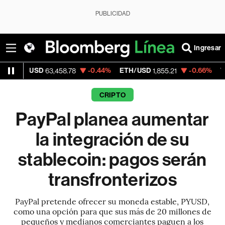
PUBLICIDAD
Ingresar
SD
-0.44%
ETH/USD
-0.66%
Visa
63,458.78
1,855.21
365.67
CRIPTO
PayPal planea aumentar
la integración de su
stablecoin: pagos serán
transfronterizos
PayPal pretende ofrecer su moneda estable, PYUSD,
como una opción para que sus más de 20 millones de
pequeños y medianos comerciantes paguen a los