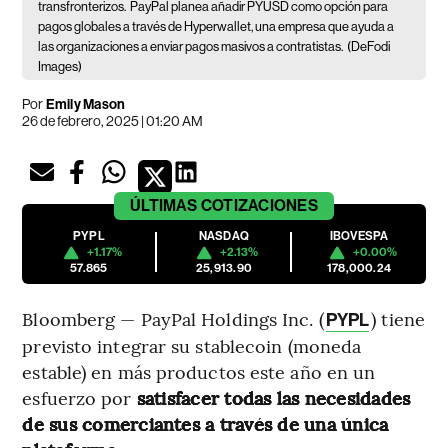
transfronterizos.
PayPal planea añadir PYUSD como opción para
pagos globales a través de Hyperwallet, una empresa que ayuda a
las organizaciones a enviar pagos masivos a contratistas.
(DeFodi
Images)
Por
Emily Mason
26 de febrero, 2025 | 01:20 AM
ÚLTIMAS
COTIZACIONES
PYPL
NASDAQ
IBOVESPA
+1.17%
+2.13%
+0.00%
57.865
25,913.90
178,000.24
Bloomberg — PayPal Holdings Inc. (
) tiene
PYPL
previsto integrar su stablecoin (moneda
estable) en más productos este año en un
esfuerzo por
satisfacer todas las necesidades
de sus comerciantes a través de una única