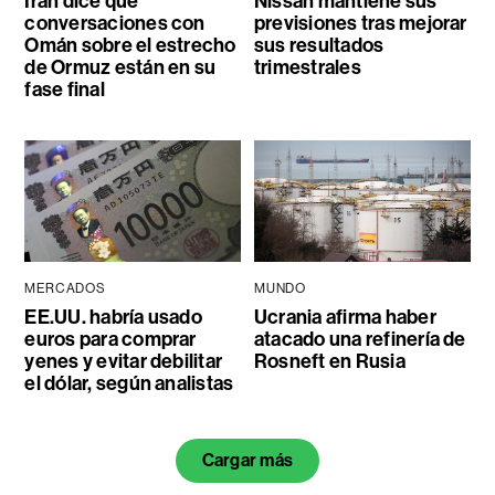
Irán dice que
Nissan mantiene sus
conversaciones con
previsiones tras mejorar
Omán sobre el estrecho
sus resultados
de Ormuz están en su
trimestrales
fase final
MERCADOS
MUNDO
EE.UU. habría usado
Ucrania afirma haber
euros para comprar
atacado una refinería de
yenes y evitar debilitar
Rosneft en Rusia
el dólar, según analistas
Cargar más