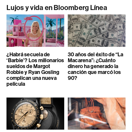
Lujos y vida en Bloomberg Línea
¿Habrá secuela de
30 años del éxito de “La
‘Barbie’? Los millonarios
Macarena”: ¿Cuánto
sueldos de Margot
dinero ha generado la
Robbie y Ryan Gosling
canción que marcó los
complican una nueva
90?
película