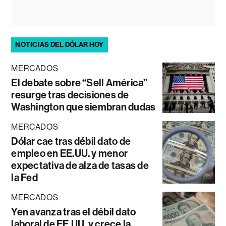
NOTICIAS DEL DÓLAR HOY
MERCADOS
El debate sobre “Sell América”
resurge tras decisiones de
Washington que siembran dudas
MERCADOS
Dólar cae tras débil dato de
empleo en EE.UU. y menor
expectativa de alza de tasas de
la Fed
MERCADOS
Yen avanza tras el débil dato
laboral de EE.UU. y crece la