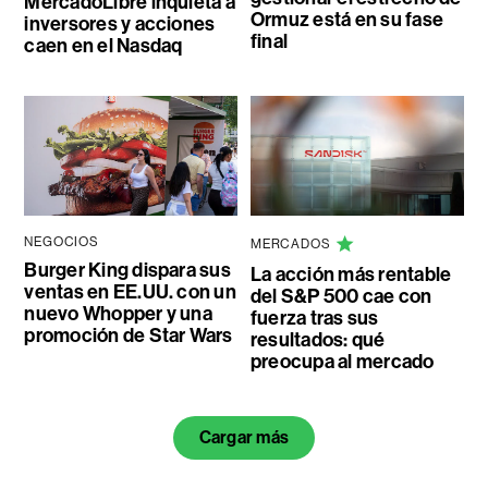
MercadoLibre inquieta a
Ormuz está en su fase
inversores y acciones
final
caen en el Nasdaq
NEGOCIOS
MERCADOS
Burger King dispara sus
La acción más rentable
ventas en EE.UU. con un
del S&P 500 cae con
nuevo Whopper y una
fuerza tras sus
promoción de Star Wars
resultados: qué
preocupa al mercado
Cargar más