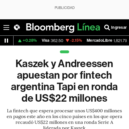
PUBLICIDAD
Ingresar
+0.28%
Visa
-2.15%
MercadoLibre
-0.14%
362.50
1,821.795
Kaszek y Andreessen
apuestan por fintech
argentina Tapi en ronda
de US$22 millones
La fintech que espera procesar unos US$400 millones
en pagos este año en los cinco países en los que opera
recaudó US$22 millones en una ronda Serie A
liderada por Kaszek