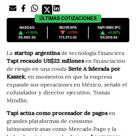
ÚLTIMAS
COTIZACIONES
NASDAQ
IBOVESPA
S&P/BMV IPC
+1.30%
-1.73%
+0.82%
26,690.62
172,513.42
66,938.64
La
startup argentina
de tecnología financiera
Tapi recaudó US$22 millones
en financiación
de riesgo en una ronda
Serie A liderada por
Kaszek
, en momentos en que la empresa
expande sus operaciones en México, señaló el
cofundador y director ejecutivo, Tomás
Mindlin.
Tapi actúa como procesador de pagos
en
grandes plataformas de consumo
latinoamericanas como Mercado Pago y la