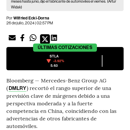
meses hasta junio, dijo el fabricante de automóviles el viernes.
(Artur
Widak)
Por
Wilfried Eckl-Dorna
26 de julio, 2024 | 02:57 PM
ÚLTIMAS
COTIZACIONES
STLA
-3.92%
5.63
Bloomberg — Mercedes-Benz Group AG
(
) recortó el rango superior de una
DMLRY
previsión clave de márgenes debido a una
perspectiva moderada y a la fuerte
competencia en China, coincidiendo con las
advertencias de otros fabricantes de
automóviles.