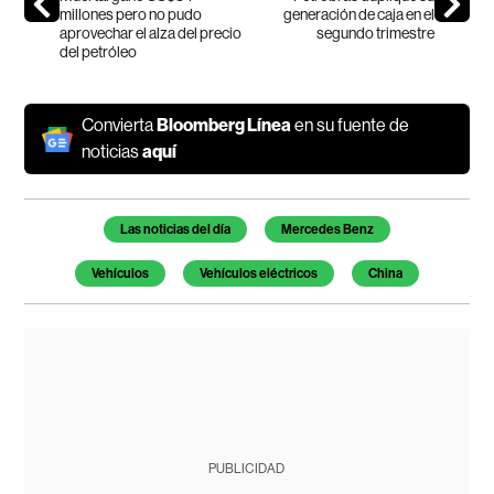
millones pero no pudo
generación de caja en el
aprovechar el alza del precio
segundo trimestre
del petróleo
Convierta
Bloomberg Línea
en su fuente de
noticias
aquí
Temas de este artículo
Las noticias del día
Mercedes Benz
Vehículos
Vehículos eléctricos
China
PUBLICIDAD