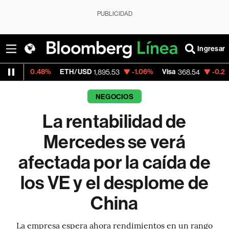
PUBLICIDAD
Ingresar
48%
ETH/USD
-1.06%
Visa
-0.28%
Mercado
1,895.53
368.54
NEGOCIOS
La rentabilidad de
Mercedes se verá
afectada por la caída de
los VE y el desplome de
China
La empresa espera ahora rendimientos en un rango