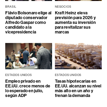
BRASIL
NEGOCIOS
Flávio Bolsonaro elige al
Kraft Heinz eleva
diputado conservador
previsión para 2026 y
Alfredo Gaspar como
aumenta su inversión
candidato a la
para revitalizar sus
vicepresidencia
marcas
ESTADOS UNIDOS
ESTADOS UNIDOS
Empleo privado en
Tasas hipotecarias en
EE.UU. crece menos de
EE.UU. alcanzan su nivel
lo esperado en julio,
más alto en un año y
según ADP
frenan la demanda