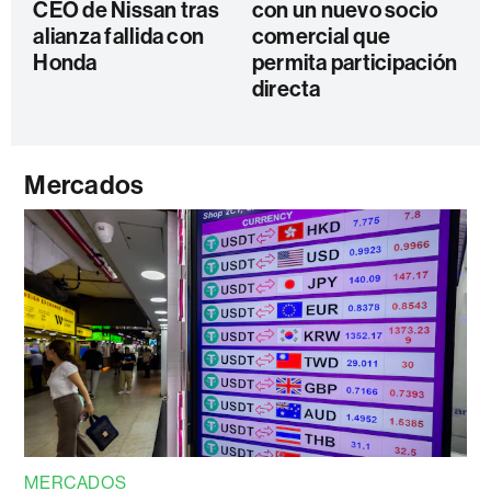
CEO de Nissan tras
con un nuevo socio
alianza fallida con
comercial que
Honda
permita participación
directa
Mercados
MERCADOS