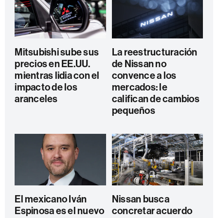
Mitsubishi sube sus
La reestructuración
precios en EE.UU.
de Nissan no
mientras lidia con el
convence a los
impacto de los
mercados: le
aranceles
califican de cambios
pequeños
El mexicano Iván
Nissan busca
Espinosa es el nuevo
concretar acuerdo