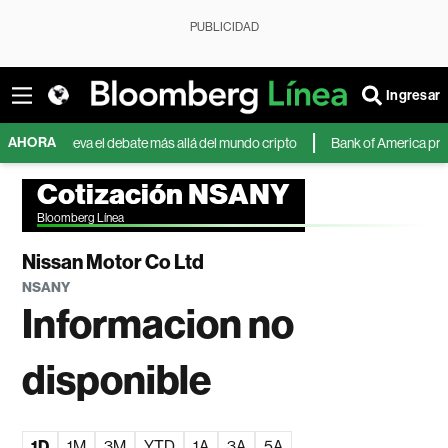
PUBLICIDAD
Ingresar
AHORA
ector lleva el debate más allá del mundo cripto
Bank of America prevé que 
Cotización NSANY
Bloomberg Línea
Nissan Motor Co Ltd
NSANY
Informacion no
disponible
1D
1M
3M
YTD
1A
3A
5A