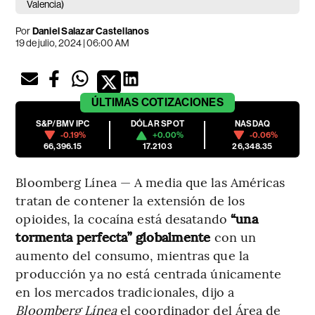
Valencia)
Por
Daniel Salazar Castellanos
19 de julio, 2024 | 06:00 AM
ÚLTIMAS
COTIZACIONES
S&P/BMV IPC
DÓLAR SPOT
NASDAQ
-0.19%
+0.00%
-0.06%
66,396.15
17.2103
26,348.35
Bloomberg Línea — A media que las Américas
tratan de contener la extensión de los
opioides, la cocaína está desatando
“una
tormenta perfecta” globalmente
con un
aumento del consumo, mientras que la
producción ya no está centrada únicamente
en los mercados tradicionales, dijo a
Bloomberg Línea
el coordinador del Área de