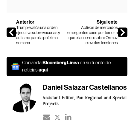
Anterior
Siguiente
Trump evalúa una orden
Activos de mercados
ejecutiva sobre vacunas y
emergentes caen por temor a
autismo para la próxima
que el acuerdo sobre Ormuz
semana
eleve las tensiones
Convierta
Bloomberg Línea
en su fuente de
noticias
aquí
Daniel Salazar Castellanos
Assistant Editor, Pan Regional and Special
Projects