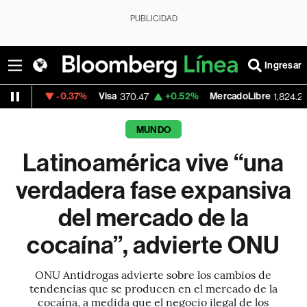
PUBLICIDAD
Ingresar
37%
Visa
+0.52%
MercadoLibre
-5.23%
Ba
370.47
1,824.26
MUNDO
Latinoamérica vive “una
verdadera fase expansiva
del mercado de la
cocaína”, advierte ONU
ONU Antidrogas advierte sobre los cambios de
tendencias que se producen en el mercado de la
cocaína, a medida que el negocio ilegal de los