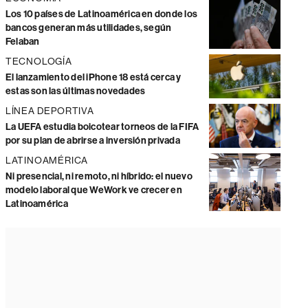
Los 10 países de Latinoamérica en donde los
bancos generan más utilidades, según
Felaban
TECNOLOGÍA
El lanzamiento del iPhone 18 está cerca y
estas son las últimas novedades
LÍNEA DEPORTIVA
La UEFA estudia boicotear torneos de la FIFA
por su plan de abrirse a inversión privada
LATINOAMÉRICA
Ni presencial, ni remoto, ni híbrido: el nuevo
modelo laboral que WeWork ve crecer en
Latinoamérica