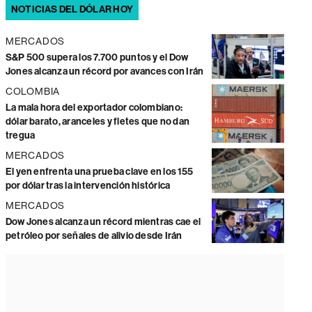
NOTICIAS DEL DÓLAR HOY
MERCADOS
S&P 500 supera los 7.700 puntos y el Dow
Jones alcanza un récord por avances con Irán
COLOMBIA
La mala hora del exportador colombiano:
dólar barato, aranceles y fletes que no dan
tregua
MERCADOS
El yen enfrenta una prueba clave en los 155
por dólar tras la intervención histórica
MERCADOS
Dow Jones alcanza un récord mientras cae el
petróleo por señales de alivio desde Irán