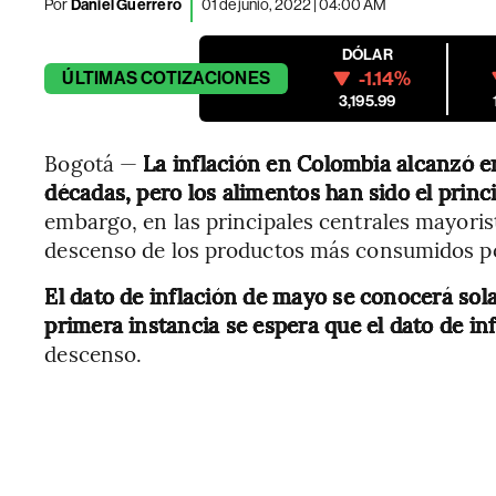
Por
Daniel Guerrero
01 de junio, 2022 | 04:00 AM
DÓLAR
-1.14%
ÚLTIMAS
COTIZACIONES
3,195.99
Bogotá —
La inflación en Colombia alcanzó en
décadas, pero los alimentos han sido el princ
embargo, en las principales centrales mayoris
descenso de los productos más consumidos por
El dato de inflación de mayo se conocerá sol
primera instancia se espera que el dato de in
descenso.