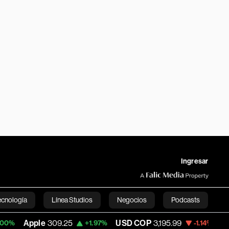
Ingresar
ecnología
Línea Studios
Negocios
Podcasts
309.25
USD COP
3,195.99
Tesla
327.26
+1.97%
-1.14%
English