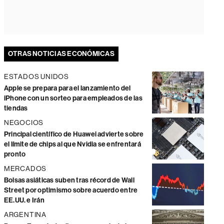
OTRAS NOTICIAS ECONÓMICAS
ESTADOS UNIDOS
Apple se prepara para el lanzamiento del
iPhone con un sorteo para empleados de las
tiendas
NEGOCIOS
Principal científico de Huawei advierte sobre
el límite de chips al que Nvidia se enfrentará
pronto
MERCADOS
Bolsas asiáticas suben tras récord de Wall
Street por optimismo sobre acuerdo entre
EE.UU. e Irán
ARGENTINA