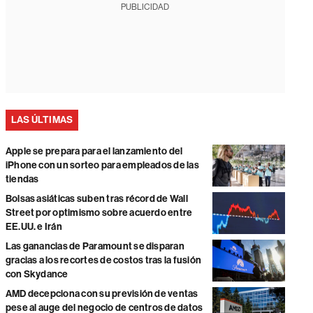
PUBLICIDAD
LAS ÚLTIMAS
Apple se prepara para el lanzamiento del
iPhone con un sorteo para empleados de las
tiendas
Bolsas asiáticas suben tras récord de Wall
Street por optimismo sobre acuerdo entre
EE.UU. e Irán
Las ganancias de Paramount se disparan
gracias a los recortes de costos tras la fusión
con Skydance
AMD decepciona con su previsión de ventas
pese al auge del negocio de centros de datos