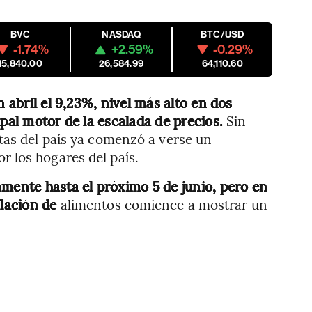
BVC
NASDAQ
BTC/USD
-1.74%
+2.59%
-0.29%
15,840.00
26,584.99
64,110.60
 abril el 9,23%, nivel más alto en dos
ipal motor de la escalada de precios.
Sin
tas del país ya comenzó a verse un
 los hogares del país.
amente hasta el próximo 5 de junio, pero en
flación de
alimentos comience a mostrar un