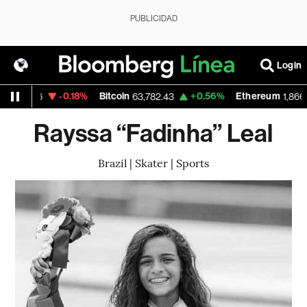
PUBLICIDAD
Login
D
-0.18%
Bitcoin
+0.56%
Ethereum
1.1506
63,782.43
1,866.57
Rayssa “Fadinha” Leal
Brazil | Skater | Sports