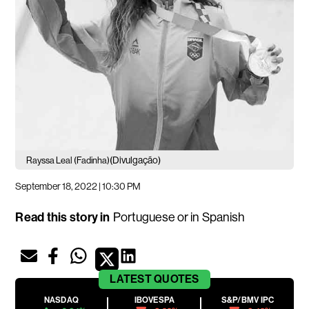
(Divulgação)
Rayssa Leal (Fadinha)
September 18, 2022 | 10:30 PM
Read this story in
Portuguese
or in
Spanish
LATEST
QUOTES
NASDAQ
IBOVESPA
S&P/BMV IPC