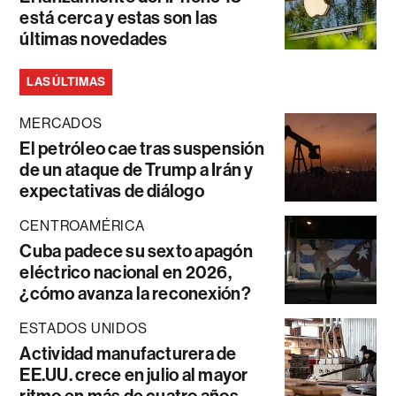
está cerca y estas son las
últimas novedades
LAS ÚLTIMAS
MERCADOS
El petróleo cae tras suspensión
de un ataque de Trump a Irán y
expectativas de diálogo
CENTROAMÉRICA
Cuba padece su sexto apagón
eléctrico nacional en 2026,
¿cómo avanza la reconexión?
ESTADOS UNIDOS
Actividad manufacturera de
EE.UU. crece en julio al mayor
ritmo en más de cuatro años