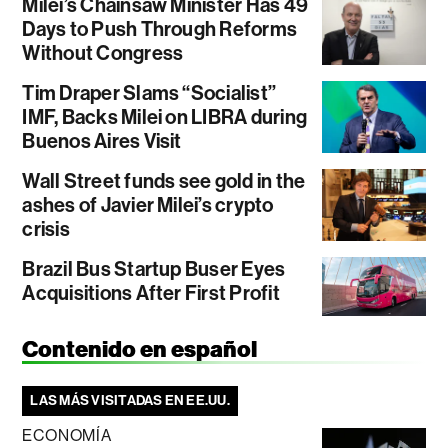
Milei’s Chainsaw Minister Has 49
Days to Push Through Reforms
Without Congress
Tim Draper Slams “Socialist”
IMF, Backs Milei on LIBRA during
Buenos Aires Visit
Wall Street funds see gold in the
ashes of Javier Milei’s crypto
crisis
Brazil Bus Startup Buser Eyes
Acquisitions After First Profit
Contenido en español
LAS MÁS VISITADAS EN EE.UU.
ECONOMÍA