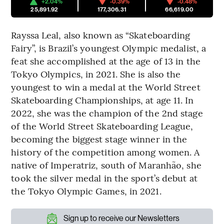
+2.04%
-0.39%
-0.48%
25,891.92
177,306.31
66,619.00
Rayssa Leal, also known as “Skateboarding
Fairy”, is Brazil’s youngest Olympic medalist, a
feat she accomplished at the age of 13 in the
Tokyo Olympics, in 2021. She is also the
youngest to win a medal at the World Street
Skateboarding Championships, at age 11. In
2022, she was the champion of the 2nd stage
of the World Street Skateboarding League,
becoming the biggest stage winner in the
history of the competition among women. A
native of Imperatriz, south of Maranhão, she
took the silver medal in the sport’s debut at
the Tokyo Olympic Games, in 2021.
Sign up to receive our Newsletters