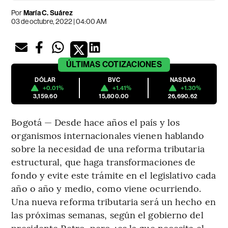
Por
María C. Suárez
03 de octubre, 2022 | 04:00 AM
ÚLTIMAS
COTIZACIONES
DÓLAR
BVC
NASDAQ
+0.01%
+1.41%
+1.30%
3,159.60
15,800.00
26,690.62
Bogotá — Desde hace años el país y los
organismos internacionales vienen hablando
sobre la necesidad de una reforma tributaria
estructural, que haga transformaciones de
fondo y evite este trámite en el legislativo cada
año o año y medio, como viene ocurriendo.
Una nueva reforma tributaria será un hecho en
las próximas semanas, según el gobierno del
presidente Petro, pero ¿es la que necesita el