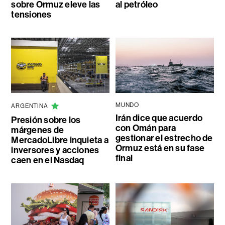
sobre Ormuz eleve las
al petróleo
tensiones
MUNDO
ARGENTINA
Irán dice que acuerdo
Presión sobre los
con Omán para
márgenes de
gestionar el estrecho de
MercadoLibre inquieta a
Ormuz está en su fase
inversores y acciones
final
caen en el Nasdaq