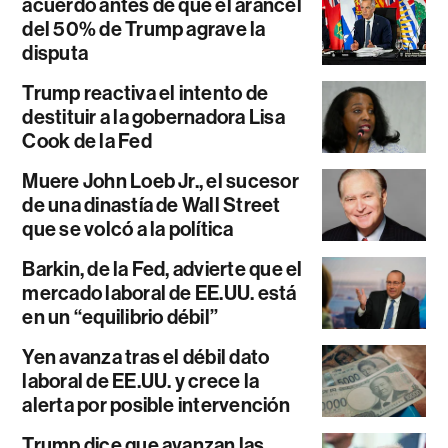
acuerdo antes de que el arancel
del 50% de Trump agrave la
disputa
Trump reactiva el intento de
destituir a la gobernadora Lisa
Cook de la Fed
Muere John Loeb Jr., el sucesor
de una dinastía de Wall Street
que se volcó a la política
Barkin, de la Fed, advierte que el
mercado laboral de EE.UU. está
en un “equilibrio débil”
Yen avanza tras el débil dato
laboral de EE.UU. y crece la
alerta por posible intervención
Trump dice que avanzan las