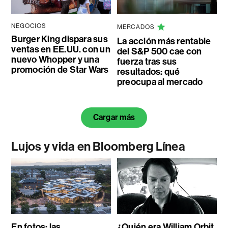
NEGOCIOS
MERCADOS
Burger King dispara sus
La acción más rentable
ventas en EE.UU. con un
del S&P 500 cae con
nuevo Whopper y una
fuerza tras sus
promoción de Star Wars
resultados: qué
preocupa al mercado
Cargar más
Lujos y vida en Bloomberg Línea
En fotos: las
¿Quién era William Orbit,