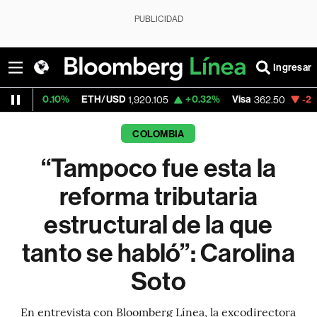
PUBLICIDAD
Ingresar
%
ETH/USD
+0.32%
Visa
-2.15%
MercadoL
1,920.105
362.50
COLOMBIA
“Tampoco fue esta la
reforma tributaria
estructural de la que
tanto se habló”: Carolina
Soto
En entrevista con Bloomberg Línea, la excodirectora