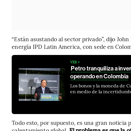
“Están asustando al sector privado”, dijo John 
energía IPD Latin America, con sede en Colom
VER +
Petro tranquiliza a inv
operando en Colombia
Los bonos y la moneda de Co
en medio de la incertidumbr
Todo esto, por supuesto, es una gran noticia 
calentamiento global.
El problema es que la o