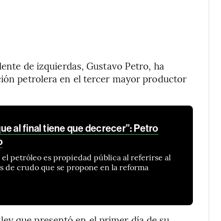
dente de izquierdas, Gustavo Petro, ha
ción petrolera en el tercer mayor productor
e al final tiene que decrecer”: Petro
o
l petróleo es propiedad pública al referirse al
es de crudo que se propone en la reforma
ey que presentó en el primer día de su