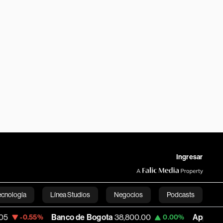
Ingresar
ecnología
Línea Studios
Negocios
Podcasts
Banco de Bogota
38,800.00
Apple
309.25
0.55%
0.00%
English