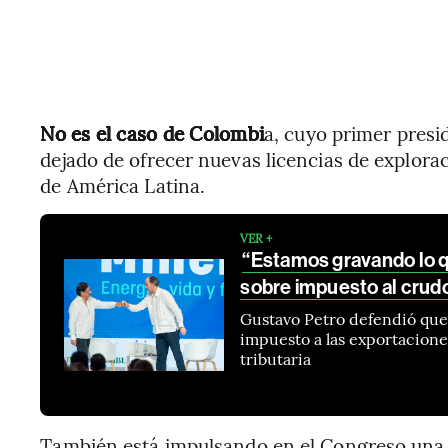
No es el caso de Colombi
a, cuyo primer presi
dejado de ofrecer nuevas licencias de explora
de América Latina.
VER +
“Estamos gravando lo qu
sobre impuesto al crud
Gustavo Petro defendió que e
impuesto a las exportacion
tributaria
También está impulsando en el Congreso una l