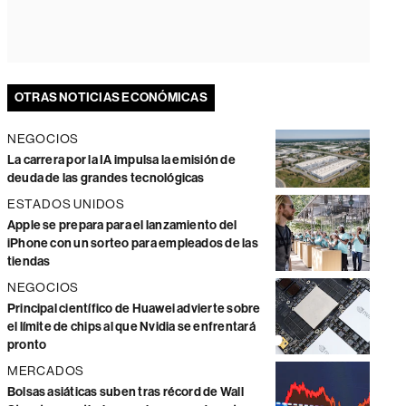
OTRAS NOTICIAS ECONÓMICAS
NEGOCIOS
La carrera por la IA impulsa la emisión de
deuda de las grandes tecnológicas
ESTADOS UNIDOS
Apple se prepara para el lanzamiento del
iPhone con un sorteo para empleados de las
tiendas
NEGOCIOS
Principal científico de Huawei advierte sobre
el límite de chips al que Nvidia se enfrentará
pronto
MERCADOS
Bolsas asiáticas suben tras récord de Wall