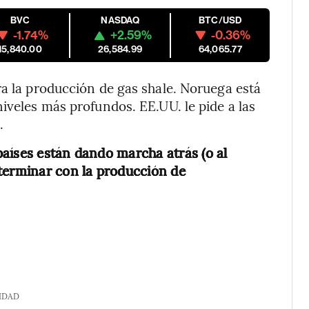
BVC
NASDAQ
BTC/USD
-1.74%
+2.59%
-0.36%
15,840.00
26,584.99
64,065.77
ra la producción de gas shale. Noruega está
iveles más profundos. EE.UU. le pide a las
.
íses están dando marcha atrás (o al
 terminar con la producción de
IDAD