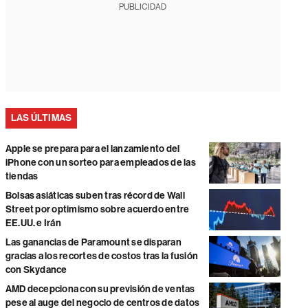
PUBLICIDAD
LAS ÚLTIMAS
Apple se prepara para el lanzamiento del
iPhone con un sorteo para empleados de las
tiendas
Bolsas asiáticas suben tras récord de Wall
Street por optimismo sobre acuerdo entre
EE.UU. e Irán
Las ganancias de Paramount se disparan
gracias a los recortes de costos tras la fusión
con Skydance
AMD decepciona con su previsión de ventas
pese al auge del negocio de centros de datos