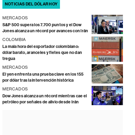
NOTICIAS DEL DÓLAR HOY
MERCADOS
S&P 500 supera los 7.700 puntos y el Dow
Jones alcanza un récord por avances con Irán
COLOMBIA
La mala hora del exportador colombiano:
dólar barato, aranceles y fletes que no dan
tregua
MERCADOS
El yen enfrenta una prueba clave en los 155
por dólar tras la intervención histórica
MERCADOS
Dow Jones alcanza un récord mientras cae el
petróleo por señales de alivio desde Irán