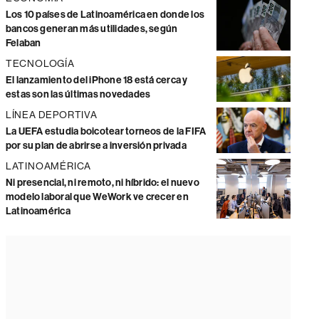
Los 10 países de Latinoamérica en donde los
bancos generan más utilidades, según
Felaban
TECNOLOGÍA
El lanzamiento del iPhone 18 está cerca y
estas son las últimas novedades
LÍNEA DEPORTIVA
La UEFA estudia boicotear torneos de la FIFA
por su plan de abrirse a inversión privada
LATINOAMÉRICA
Ni presencial, ni remoto, ni híbrido: el nuevo
modelo laboral que WeWork ve crecer en
Latinoamérica