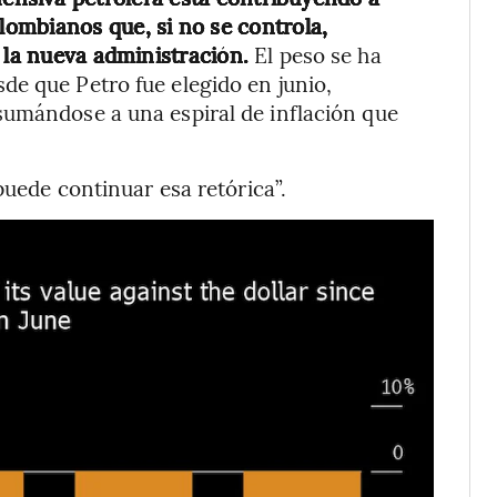
ombianos que, si no se controla,
e la nueva administración.
El peso se ha
de que Petro fue elegido en junio,
sumándose a una espiral de inflación que
puede continuar esa retórica”.