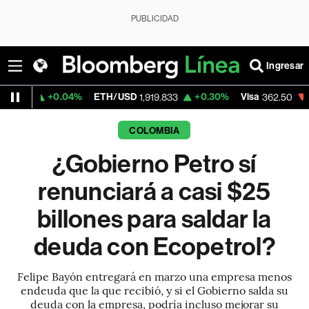
PUBLICIDAD
Ingresar
04%
ETH/USD
+0.30%
Visa
-2.15%
Merca
1,919.833
362.50
COLOMBIA
¿Gobierno Petro sí
renunciará a casi $25
billones para saldar la
deuda con Ecopetrol?
Felipe Bayón entregará en marzo una empresa menos
endeuda que la que recibió, y si el Gobierno salda su
deuda con la empresa, podría incluso mejorar su