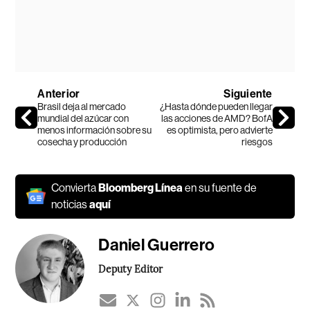
Anterior
Siguiente
Brasil deja al mercado
¿Hasta dónde pueden llegar
mundial del azúcar con
las acciones de AMD? BofA
menos información sobre su
es optimista, pero advierte
cosecha y producción
riesgos
Convierta
Bloomberg Línea
en su fuente de
noticias
aquí
Daniel Guerrero
Deputy Editor