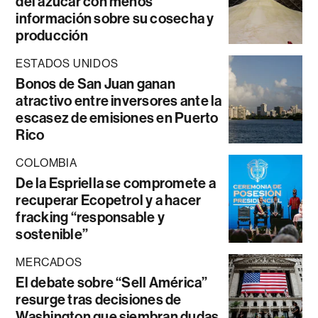
del azúcar con menos
información sobre su cosecha y
producción
ESTADOS UNIDOS
Bonos de San Juan ganan
atractivo entre inversores ante la
escasez de emisiones en Puerto
Rico
COLOMBIA
De la Espriella se compromete a
recuperar Ecopetrol y a hacer
fracking “responsable y
sostenible”
MERCADOS
El debate sobre “Sell América”
resurge tras decisiones de
Washington que siembran dudas