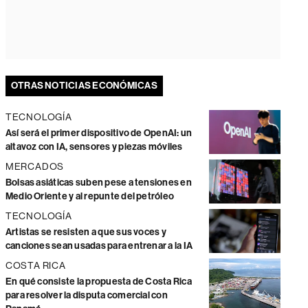
OTRAS NOTICIAS ECONÓMICAS
TECNOLOGÍA
Así será el primer dispositivo de OpenAI: un
altavoz con IA, sensores y piezas móviles
MERCADOS
Bolsas asiáticas suben pese a tensiones en
Medio Oriente y al repunte del petróleo
TECNOLOGÍA
Artistas se resisten a que sus voces y
canciones sean usadas para entrenar a la IA
COSTA RICA
En qué consiste la propuesta de Costa Rica
para resolver la disputa comercial con