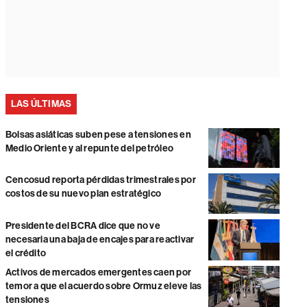
LAS ÚLTIMAS
Bolsas asiáticas suben pese a tensiones en
Medio Oriente y al repunte del petróleo
Cencosud reporta pérdidas trimestrales por
costos de su nuevo plan estratégico
Presidente del BCRA dice que no ve
necesaria una baja de encajes para reactivar
el crédito
Activos de mercados emergentes caen por
temor a que el acuerdo sobre Ormuz eleve las
tensiones