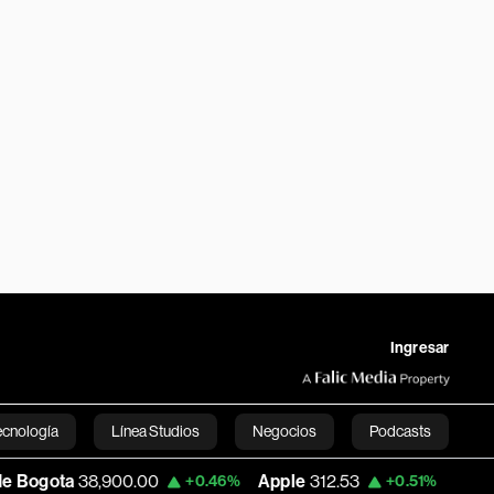
Ingresar
ecnología
Línea Studios
Negocios
Podcasts
00.00
Apple
312.53
USD COP
3,159.39
+0.46%
+0.51%
English