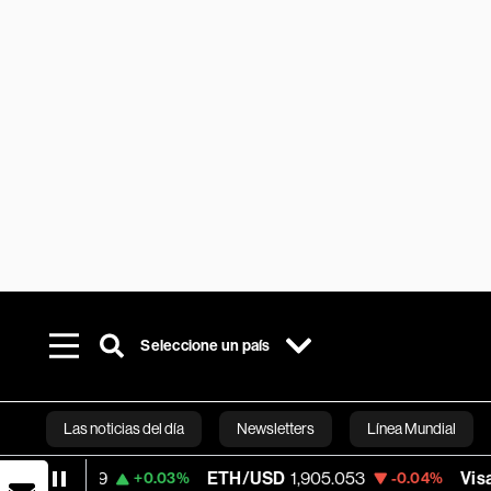
Seleccione un país
Las noticias del día
Newsletters
Línea Mundial
ETH/USD
1,905.053
Visa
370.47
+0.03%
-0.04%
+0.
Bloomberg 