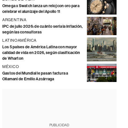
Omega x Swatch lanza un reloj con oro para
celebrar el alunizaje del Apollo 11
ARGENTINA
IPC de julio 2026: de cuánto sería la inflación,
según las consultoras
LATINOAMÉRICA
Los 5 países de América Latina con mayor
calidad de vida en 2026, según clasificación
de Wharton
MÉXICO
Gastos del Mundial le pasan factura a
Ollamani de Emilio Azcárraga
PUBLICIDAD