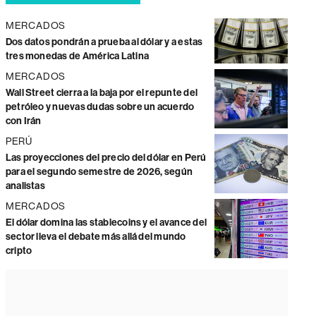
MERCADOS
Dos datos pondrán a prueba al dólar y a estas
tres monedas de América Latina
MERCADOS
Wall Street cierra a la baja por el repunte del
petróleo y nuevas dudas sobre un acuerdo
con Irán
PERÚ
Las proyecciones del precio del dólar en Perú
para el segundo semestre de 2026, según
analistas
MERCADOS
El dólar domina las stablecoins y el avance del
sector lleva el debate más allá del mundo
cripto