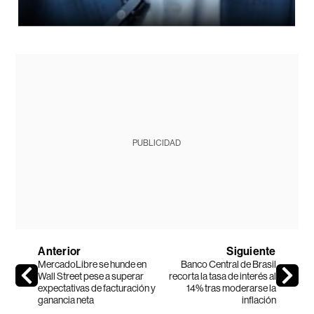
PUBLICIDAD
Anterior
Siguiente
MercadoLibre se hunde en
Banco Central de Brasil
Wall Street pese a superar
recorta la tasa de interés al
expectativas de facturación y
14% tras moderarse la
ganancia neta
inflación