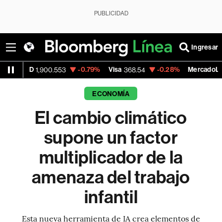
PUBLICIDAD
Ingresar
-0.79%
Visa
-0.28%
MercadoLibre
+1
553
368.54
1,924.95
ECONOMÍA
El cambio climático
supone un factor
multiplicador de la
amenaza del trabajo
infantil
Esta nueva herramienta de IA crea elementos de