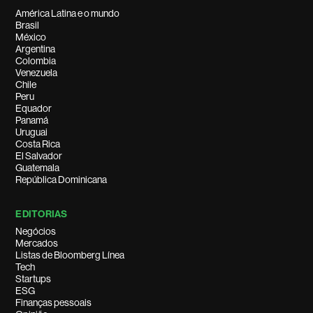
América Latina e o mundo
Brasil
México
Argentina
Colombia
Venezuela
Chile
Peru
Equador
Panamá
Uruguai
Costa Rica
El Salvador
Guatemala
República Dominicana
EDITORIAS
Negócios
Mercados
Listas de Bloomberg Línea
Tech
Startups
ESG
Finanças pessoais