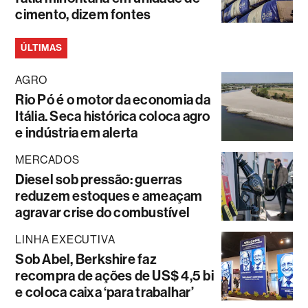
cimento, dizem fontes
ÚLTIMAS
AGRO
Rio Pó é o motor da economia da
Itália. Seca histórica coloca agro
e indústria em alerta
MERCADOS
Diesel sob pressão: guerras
reduzem estoques e ameaçam
agravar crise do combustível
LINHA EXECUTIVA
Sob Abel, Berkshire faz
recompra de ações de US$ 4,5 bi
e coloca caixa ‘para trabalhar’