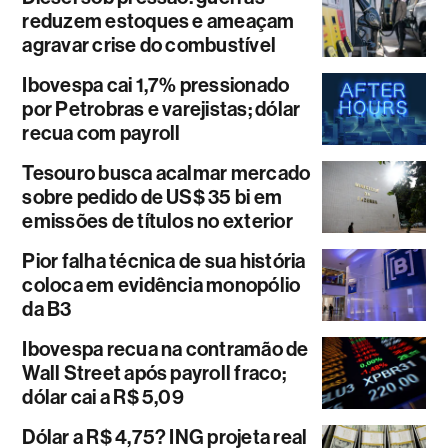
reduzem estoques e ameaçam
agravar crise do combustível
Ibovespa cai 1,7% pressionado
por Petrobras e varejistas; dólar
recua com payroll
Tesouro busca acalmar mercado
sobre pedido de US$ 35 bi em
emissões de títulos no exterior
Pior falha técnica de sua história
coloca em evidência monopólio
da B3
Ibovespa recua na contramão de
Wall Street após payroll fraco;
dólar cai a R$ 5,09
Dólar a R$ 4,75? ING projeta real