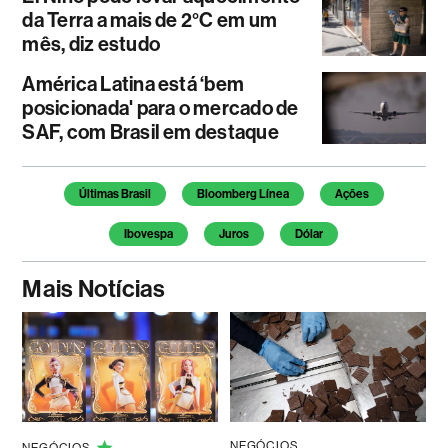
da Terra a mais de 2°C em um
mês, diz estudo
América Latina está ‘bem
posicionada' para o mercado de
SAF, com Brasil em destaque
Temas deste artigo
Últimas Brasil
Bloomberg Línea
Ações
Ibovespa
Juros
Dólar
Mais Notícias
NEGÓCIOS