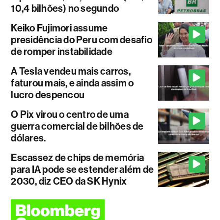
10,4 bilhões) no segundo
Keiko Fujimori assume
presidência do Peru com desafio
de romper instabilidade
A Tesla vendeu mais carros,
faturou mais, e ainda assim o
lucro despencou
O Pix virou o centro de uma
guerra comercial de bilhões de
dólares.
Escassez de chips de memória
para IA pode se estender além de
2030, diz CEO da SK Hynix