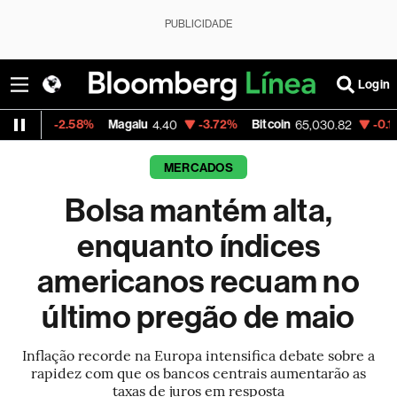
PUBLICIDADE
Login
Magalu
-3.72%
Bitcoin
-0.11%
Ibov
4.40
65,030.82
1
MERCADOS
Bolsa mantém alta,
enquanto índices
americanos recuam no
último pregão de maio
Inflação recorde na Europa intensifica debate sobre a
rapidez com que os bancos centrais aumentarão as
taxas de juros em resposta