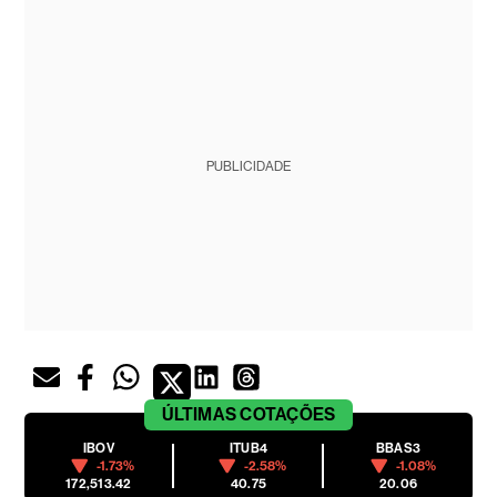
PUBLICIDADE
ÚLTIMAS
COTAÇÕES
IBOV
ITUB4
BBAS3
-1.73%
-2.58%
-1.08%
172,513.42
40.75
20.06