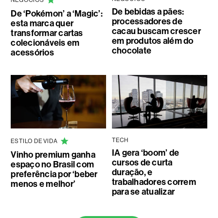
NEGÓCIOS
De bebidas a pães:
De ‘Pokémon’ a ‘Magic’:
processadores de
esta marca quer
cacau buscam crescer
transformar cartas
em produtos além do
colecionáveis em
chocolate
acessórios
TECH
ESTILO DE VIDA
IA gera ‘boom’ de
Vinho premium ganha
cursos de curta
espaço no Brasil com
duração, e
preferência por ‘beber
trabalhadores correm
menos e melhor’
para se atualizar