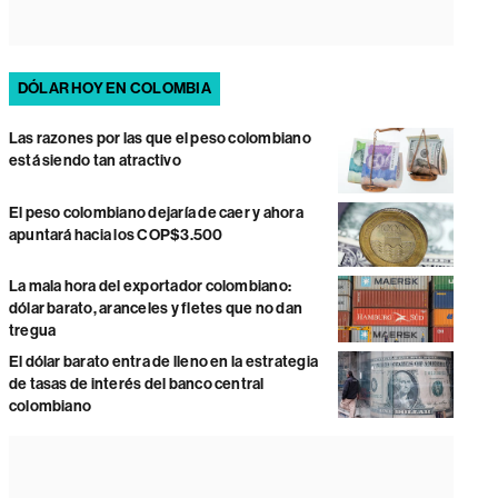
DÓLAR HOY EN COLOMBIA
Las razones por las que el peso colombiano
está siendo tan atractivo
El peso colombiano dejaría de caer y ahora
apuntará hacia los COP$3.500
La mala hora del exportador colombiano:
dólar barato, aranceles y fletes que no dan
tregua
El dólar barato entra de lleno en la estrategia
de tasas de interés del banco central
colombiano