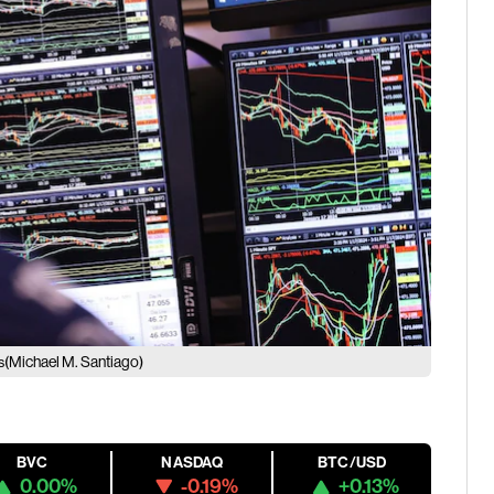
(Michael M. Santiago)
s
BVC
NASDAQ
BTC/USD
0.00%
-0.19%
+0.13%