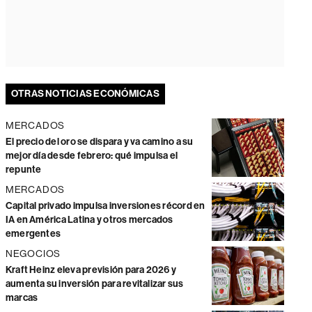
OTRAS NOTICIAS ECONÓMICAS
MERCADOS
El precio del oro se dispara y va camino a su
mejor día desde febrero: qué impulsa el
repunte
MERCADOS
Capital privado impulsa inversiones récord en
IA en América Latina y otros mercados
emergentes
NEGOCIOS
Kraft Heinz eleva previsión para 2026 y
aumenta su inversión para revitalizar sus
marcas