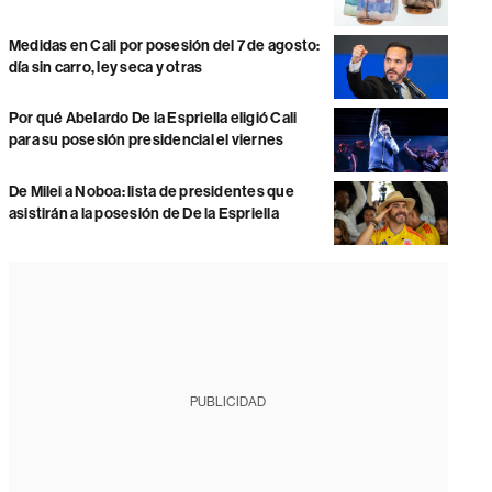
Medidas en Cali por posesión del 7 de agosto:
día sin carro, ley seca y otras
Por qué Abelardo De la Espriella eligió Cali
para su posesión presidencial el viernes
De Milei a Noboa: lista de presidentes que
asistirán a la posesión de De la Espriella
PUBLICIDAD