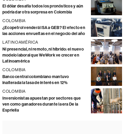
El dólar desafía todos los pronósticos y aún
podría dar otra sorpresa en Colombia
COLOMBIA
¿Ecopetrol venderá ISA a GEB? El efecto en
las acciones envueltas en el negocio del año
LATINOAMÉRICA
Ni presencial, ni remoto, ni híbrido: el nuevo
modelo laboral que WeWork ve crecer en
Latinoamérica
COLOMBIA
Banco central colombiano mantuvo
inalterada la tasa de interés en 12%
COLOMBIA
Inversionistas apuestan por sectores que
ven como ganadores durante la era De la
Espriella