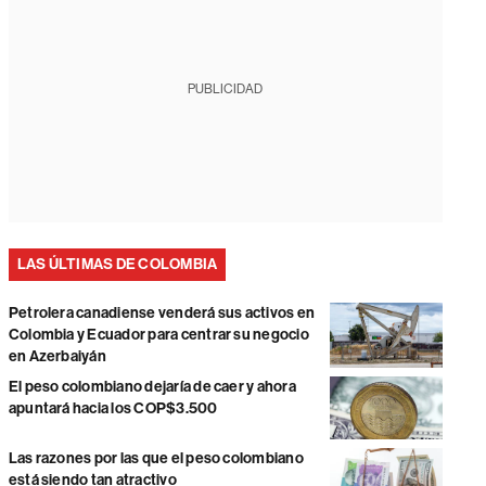
PUBLICIDAD
LAS ÚLTIMAS DE COLOMBIA
Petrolera canadiense venderá sus activos en
Colombia y Ecuador para centrar su negocio
en Azerbaiyán
El peso colombiano dejaría de caer y ahora
apuntará hacia los COP$3.500
Las razones por las que el peso colombiano
está siendo tan atractivo