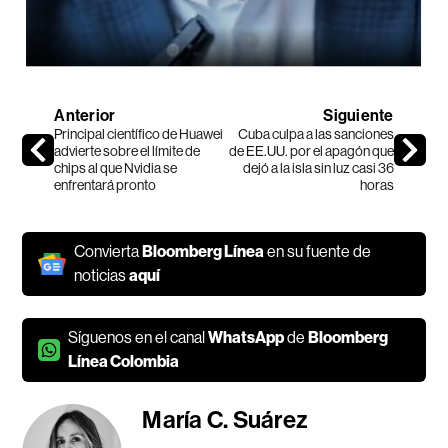
Anterior
Siguiente
Principal científico de Huawei
Cuba culpa a las sanciones
advierte sobre el límite de
de EE.UU. por el apagón que
chips al que Nvidia se
dejó a la isla sin luz casi 36
enfrentará pronto
horas
Convierta
Bloomberg Línea
en su fuente de
noticias
aquí
Síguenos en el canal
WhatsApp
de
Bloomberg
Línea Colombia
María C. Suárez