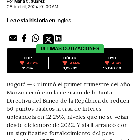
Por
María C. Suárez
08 de abril, 2024 | 01:00 AM
Lea esta historia en
Inglés
ÚLTIMAS
COTIZACIONES
COP
DÓLAR
BVC
-1.02%
-1.14%
-1.74%
117.94
3,195.99
15,840.00
Bogotá — Culminó el primer trimestre del año.
Marzo cerró con la decisión de la Junta
Directiva del Banco de la República de reducir
50 puntos básicos la tasa de interés,
ubicándola en 12,25%, niveles que no se veían
desde diciembre de 2022. Y abril arrancó con
un significativo fortalecimiento del peso