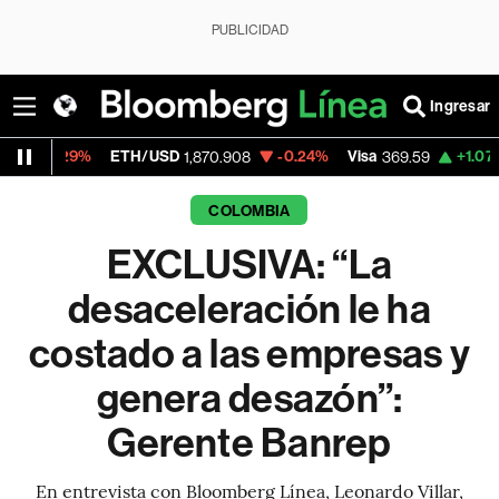
PUBLICIDAD
Ingresar
ETH/USD
-0.24%
Visa
+1.07%
MercadoL
1,870.908
369.59
COLOMBIA
EXCLUSIVA: “La
desaceleración le ha
costado a las empresas y
genera desazón”:
Gerente Banrep
En entrevista con Bloomberg Línea, Leonardo Villar,