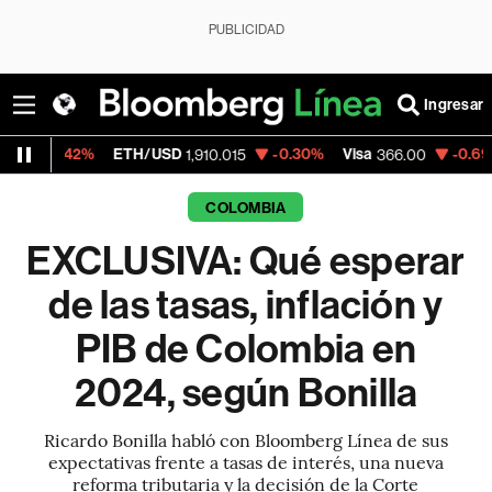
PUBLICIDAD
Ingresar
2%
ETH/USD
-0.30%
Visa
-0.69%
Mercad
1,910.015
366.00
COLOMBIA
EXCLUSIVA: Qué esperar
de las tasas, inflación y
PIB de Colombia en
2024, según Bonilla
Ricardo Bonilla habló con Bloomberg Línea de sus
expectativas frente a tasas de interés, una nueva
reforma tributaria y la decisión de la Corte