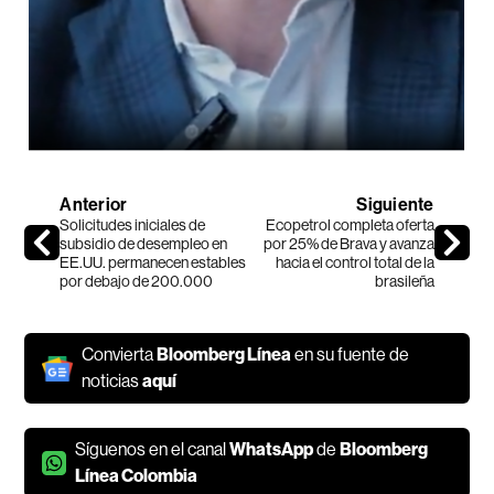
Anterior
Siguiente
Solicitudes iniciales de
Ecopetrol completa oferta
subsidio de desempleo en
por 25% de Brava y avanza
EE.UU. permanecen estables
hacia el control total de la
por debajo de 200.000
brasileña
Convierta
Bloomberg Línea
en su fuente de
noticias
aquí
Síguenos en el canal
WhatsApp
de
Bloomberg
Línea Colombia