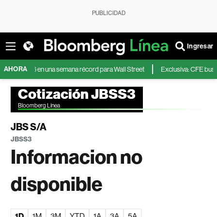
PUBLICIDAD
Ingresar
AHORA
 2026 en una semana récord para Wall Street
Exclusiva: CFE busca emitir
Cotización JBSS3
Bloomberg Línea
JBS S/A
JBSS3
Informacion no
disponible
1D
1M
3M
YTD
1A
3A
5A