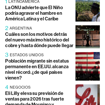
1
LATINOAMÉRICA
La ONU advierte que El Niño
podría agravar el hambre en
América Latina y el Caribe
2
ARGENTINA
Cuáles son los motivos detrás
del nuevo máximo histórico del
cobre y hasta dónde puede llegar
3
ESTADOS UNIDOS
Población migrante sin estatus
permanente en EE.UU. alcanza
nivel récord: ¿de qué países
vienen?
4
NEGOCIOS
Eli Lilly eleva su previsión de
ventas para 2026 tras fuerte
demanda de Mounjaro y