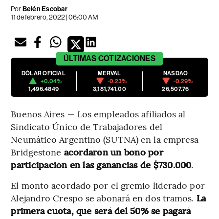
Por
Belén Escobar
11 de febrero, 2022 | 06:00 AM
ÚLTIMAS
COTIZACIONES
DÓLAR OFICIAL
MERVAL
NASDAQ
+0.04%
-0.23%
-0.29%
1,496.4849
3,181,741.00
26,507.76
Buenos Aires — Los empleados afiliados al
Sindicato Único de Trabajadores del
Neumático Argentino (SUTNA) en la empresa
Bridgestone
acordaron un bono por
participación en las ganancias de $730.000
.
El monto acordado por el gremio liderado por
Alejandro Crespo se abonará en dos tramos.
La
primera cuota, que será del 50% se pagará