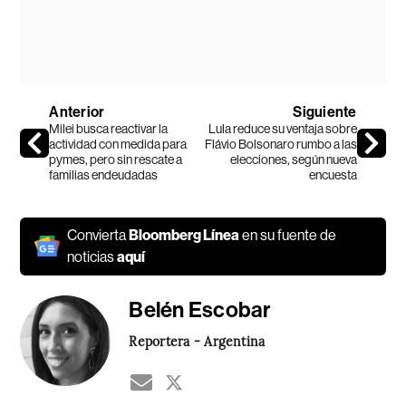
Anterior
Siguiente
Milei busca reactivar la
Lula reduce su ventaja sobre
actividad con medida para
Flávio Bolsonaro rumbo a las
pymes, pero sin rescate a
elecciones, según nueva
familias endeudadas
encuesta
Convierta
Bloomberg Línea
en su fuente de
noticias
aquí
Belén Escobar
Reportera - Argentina