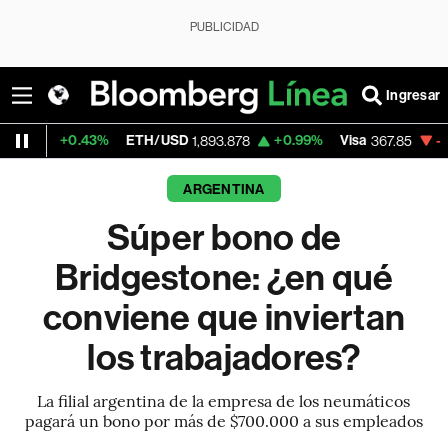
PUBLICIDAD
Ingresar
%
ETH/USD
+0.99%
Visa
-0.47%
Mercado
1,893.878
367.85
ARGENTINA
Súper bono de
Bridgestone: ¿en qué
conviene que inviertan
los trabajadores?
La filial argentina de la empresa de los neumáticos
pagará un bono por más de $700.000 a sus empleados