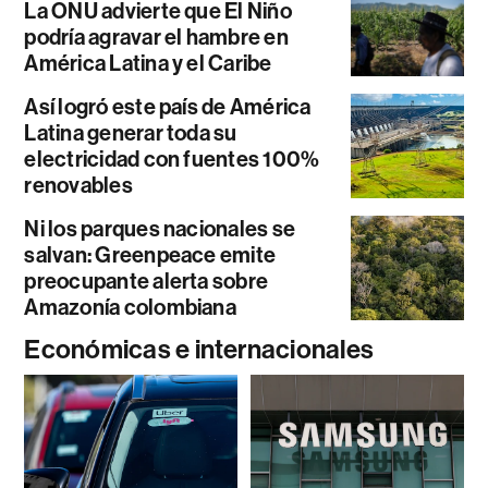
La ONU advierte que El Niño
podría agravar el hambre en
América Latina y el Caribe
Así logró este país de América
Latina generar toda su
electricidad con fuentes 100%
renovables
Ni los parques nacionales se
salvan: Greenpeace emite
preocupante alerta sobre
Amazonía colombiana
Económicas e internacionales