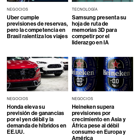
NEGOCIOS
TECNOLOGÍA
Uber cumple
Samsung presenta su
previsiones de reservas,
hoja de ruta de
pero la competencia en
memorias 3D para
Brasil ralentiza los viajes
competir por el
liderazgo en IA
NEGOCIOS
NEGOCIOS
Honda eleva su
Heineken supera
previsión de ganancias
previsiones por
por el yen débil y la
crecimiento en Asia y
demanda de híbridos en
África pese al débil
EE.UU.
consumo en Europa y
América