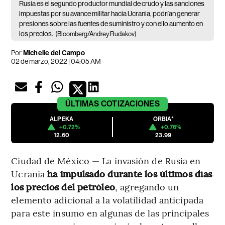
Rusia es el segundo productor mundial de crudo y las sanciones
impuestas por su avance militar hacia Ucrania, podrían generar
presiones sobre las fuentes de suministro y con ello aumento en
los precios.
(Bloomberg/Andrey Rudakov)
Por
Michelle del Campo
02 de marzo, 2022 | 04:05 AM
ÚLTIMAS
COTIZACIONES
ALPEKA
ORBIA*
+0.72%
+0.76%
12.60
23.99
Ciudad de México — La invasión de Rusia en
Ucrania
ha impulsado durante los últimos días
los precios del petróleo
, agregando un
elemento adicional a la volatilidad anticipada
para este insumo en algunas de las principales