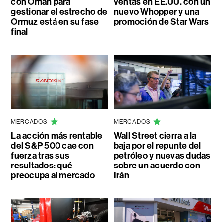
con Omán para
ventas en EE.UU. con un
gestionar el estrecho de
nuevo Whopper y una
Ormuz está en su fase
promoción de Star Wars
final
MERCADOS
MERCADOS
La acción más rentable
Wall Street cierra a la
del S&P 500 cae con
baja por el repunte del
fuerza tras sus
petróleo y nuevas dudas
resultados: qué
sobre un acuerdo con
preocupa al mercado
Irán