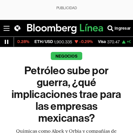
PUBLICIDAD
Ingresar
%
ETH/USD
-0.29%
Visa
+0.52%
Mercad
1,900.335
370.47
NEGOCIOS
Petróleo sube por
guerra, ¿qué
implicaciones trae para
las empresas
mexicanas?
Químicas como Alpek y Orbia y compañías de