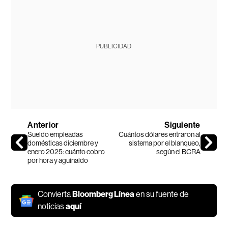
PUBLICIDAD
Anterior
Siguiente
Sueldo empleadas
Cuántos dólares entraron al
domésticas diciembre y
sistema por el blanqueo,
enero 2025: cuánto cobro
según el BCRA
por hora y aguinaldo
Convierta
Bloomberg Línea
en su fuente de
noticias
aquí