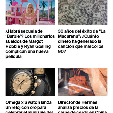
¿Habrá secuela de
30 años del éxito de “La
‘Barbie’? Los millonarios
Macarena”: ¿Cuánto
sueldos de Margot
dinero ha generado la
Robbie y Ryan Gosling
canción que marcó los
complican una nueva
90?
película
Omega x Swatch lanza
Director de Hermès
un reloj con oro para
analiza precios de la
celebrar el alunizaje del
carne de cerdo en China