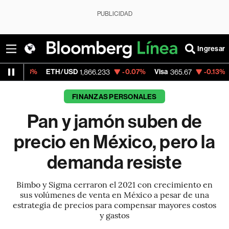
PUBLICIDAD
Ingresar
ETH/USD
-0.07%
Visa
-0.13%
MercadoLib
1,866.233
365.67
FINANZAS PERSONALES
Pan y jamón suben de
precio en México, pero la
demanda resiste
Bimbo y Sigma cerraron el 2021 con crecimiento en
sus volúmenes de venta en México a pesar de una
estrategia de precios para compensar mayores costos
y gastos