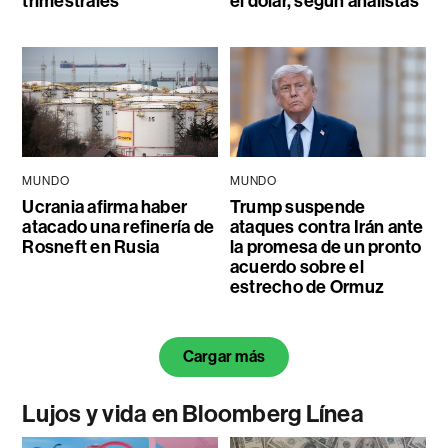
trimestrales
el dólar, según analistas
MUNDO
MUNDO
Ucrania afirma haber
Trump suspende
atacado una refinería de
ataques contra Irán ante
Rosneft en Rusia
la promesa de un pronto
acuerdo sobre el
estrecho de Ormuz
Cargar más
Lujos y vida en Bloomberg Línea