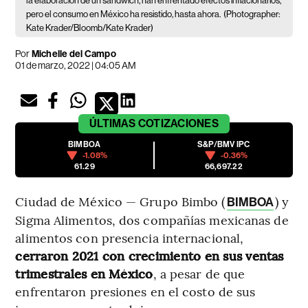
la elaboración de un sándwich, han enfrentado efectos inflacionarios,
pero el consumo en México ha resistido, hasta ahora.
(Photographer:
Kate Krader/Bloomb/Kate Krader)
Por
Michelle del Campo
01 de marzo, 2022 | 04:05 AM
ÚLTIMAS
COTIZACIONES
BIMBOA
S&P/BMV IPC
-1.08%
-0.36%
61.29
66,697.22
Ciudad de México — Grupo Bimbo (
) y
BIMBOA
Sigma Alimentos, dos compañías mexicanas de
alimentos con presencia internacional,
cerraron 2021 con crecimiento en sus ventas
trimestrales en México
, a pesar de que
enfrentaron presiones en el costo de sus