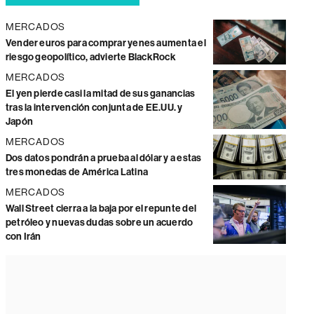
MERCADOS
Vender euros para comprar yenes aumenta el
riesgo geopolítico, advierte BlackRock
MERCADOS
El yen pierde casi la mitad de sus ganancias
tras la intervención conjunta de EE.UU. y
Japón
MERCADOS
Dos datos pondrán a prueba al dólar y a estas
tres monedas de América Latina
MERCADOS
Wall Street cierra a la baja por el repunte del
petróleo y nuevas dudas sobre un acuerdo
con Irán