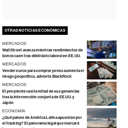
OTRAS NOTICIAS ECONÓMICAS
MERCADOS
Wall Street avanza mientras rendimientos de
bonos caen tras débil dato laboral en EE.UU.
MERCADOS
Vender euros para comprar yenes aumenta el
riesgo geopolítico, advierte BlackRock
MERCADOS
El yen pierde casi la mitad de sus ganancias
tras la intervención conjunta de EE.UU. y
Japón
ECONOMÍA
¿Qué países de América Latina apuestan por
el fracking? El panorama legal que marcará