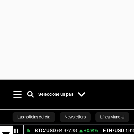
Seleccione un país
Las noticias del día
Newsletters
Línea Mundial
BTC/USD
64,977.38
ETH/USD
1,915.243
0.01%
+0.91%
Bloomberg 