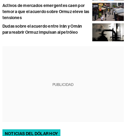
Activos de mercados emergentes caen por
temor a que el acuerdo sobre Ormuz eleve las
tensiones
Dudas sobre el acuerdo entre Irán y Omán
para reabrir Ormuz impulsan al petróleo
PUBLICIDAD
NOTICIAS DEL DÓLAR HOY