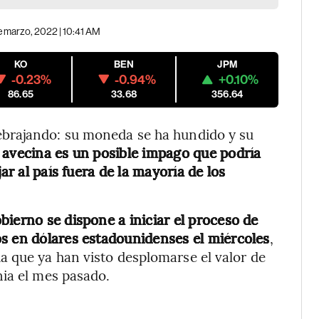
e marzo, 2022 | 10:41 AM
KO
BEN
JPM
-0.23%
-0.94%
+0.10%
86.65
33.68
356.64
brajando: su moneda se ha hundido y su
 avecina es un posible impago que podría
ar al país fuera de la mayoría de los
bierno se dispone a iniciar el proceso de
s en dólares estadounidenses el miércoles
,
 que ya han visto desplomarse el valor de
nia el mes pasado.