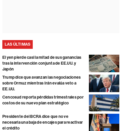
LAS ÚLTIMAS
El yen pierde casi la mitad de sus ganancias
tras la intervención conjunta de EE.UU. y
Japón
Trump dice que avanzan las negociaciones
sobre Ormuz mientras Irán evalúa veto a
EE.UU.
Cencosud reporta pérdidas trimestrales por
costos de su nuevo plan estratégico
Presidente del BCRA dice que no ve
necesaria una baja de encajes para reactivar
el crédito