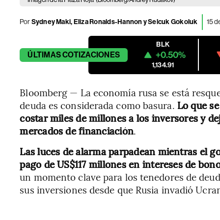
Por
Sydney Maki, Eliza Ronalds-Hannon y Selcuk Gokoluk
15 d
BLK
+0.50%
ÚLTIMAS
COTIZACIONES
1,134.91
Bloomberg — La economía rusa se está resque
deuda es considerada como basura.
Lo que se
costar miles de millones a los inversores y dej
mercados de financiación
.
Las luces de alarma parpadean mientras el go
pago de US$117 millones en intereses de bono
un momento clave para los tenedores de deuda
sus inversiones desde que Rusia invadió Ucra