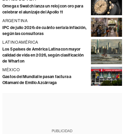
Omega x Swatch lanza un reloj con oro para
celebrar el alunizaje del Apollo 11
ARGENTINA
IPC de julio 2026: de cuánto sería la inflación,
según las consultoras
LATINOAMÉRICA
Los 5 países de América Latina con mayor
calidad de vida en 2026, según clasificación
de Wharton
MÉXICO
Gastos del Mundial le pasan factura a
Ollamani de Emilio Azcárraga
PUBLICIDAD