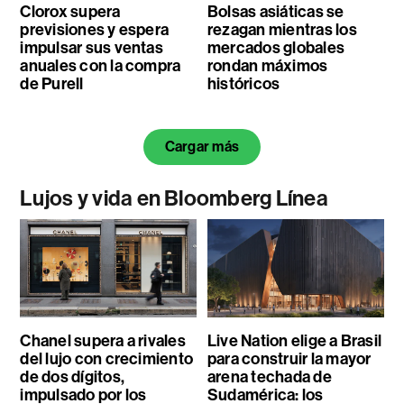
Clorox supera
Bolsas asiáticas se
previsiones y espera
rezagan mientras los
impulsar sus ventas
mercados globales
anuales con la compra
rondan máximos
de Purell
históricos
Cargar más
Lujos y vida en Bloomberg Línea
Chanel supera a rivales
Live Nation elige a Brasil
del lujo con crecimiento
para construir la mayor
de dos dígitos,
arena techada de
impulsado por los
Sudamérica: los