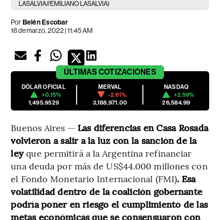
LASALVIA//EMILIANO LASALVIA)
Por
Belén Escobar
18 de marzo, 2022 | 11:45 AM
ÚLTIMAS
COTIZACIONES
DÓLAR OFICIAL
MERVAL
NASDAQ
+0.15%
-2.61%
+2.59%
1,495.9529
3,188,971.00
26,584.99
Buenos Aires —
Las diferencias en Casa Rosada
volvieron a salir a la luz con la sanción de la
ley
que permitirá a la Argentina refinanciar
una deuda por más de US$44.000 millones con
el Fondo Monetario Internacional (FMI)
. Esa
volatilidad dentro de la coalición gobernante
podría poner en riesgo el cumplimiento de las
metas económicas que se consensuaron con