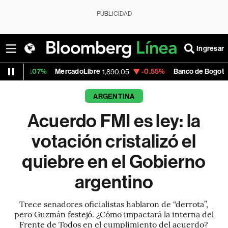
PUBLICIDAD
Ingresar
MercadoLibre
-0.55%
Banco de Bogota
1,890.05
38,800.00
ARGENTINA
Acuerdo FMI es ley: la
votación cristalizó el
quiebre en el Gobierno
argentino
Trece senadores oficialistas hablaron de “derrota”,
pero Guzmán festejó. ¿Cómo impactará la interna del
Frente de Todos en el cumplimiento del acuerdo?