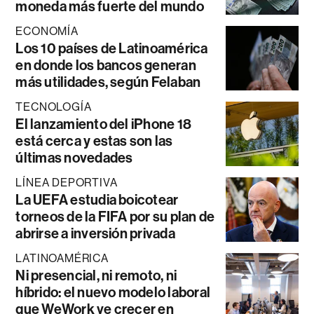
moneda más fuerte del mundo
ECONOMÍA
Los 10 países de Latinoamérica
en donde los bancos generan
más utilidades, según Felaban
TECNOLOGÍA
El lanzamiento del iPhone 18
está cerca y estas son las
últimas novedades
LÍNEA DEPORTIVA
La UEFA estudia boicotear
torneos de la FIFA por su plan de
abrirse a inversión privada
LATINOAMÉRICA
Ni presencial, ni remoto, ni
híbrido: el nuevo modelo laboral
que WeWork ve crecer en