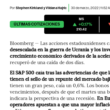
Por
Stephen Kirkland y Vildana Hajric
30 de marzo, 2022 | 11:52
MS
+0.17%
ÚLTIMAS
COTIZACIONES
210.42
Bloomberg — Las acciones estadounidenses c
desescalada en la guerra de Ucrania y los inv
crecimiento económico derivados de la aceler
recuperó de una caída de dos días.
El S&P 500 caía tras las advertencias de que
tienen el sello de un repunte del mercado baj
tienen un gran peso, caía un 0,6%. Los bonos 
vencimientos, después de que el martes una b
indicara la perspectiva de una recesión.
En Eu
operadores apuestan a que una mayor inflació