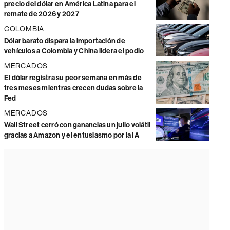
precio del dólar en América Latina para el
remate de 2026 y 2027
COLOMBIA
Dólar barato dispara la importación de
vehículos a Colombia y China lidera el podio
MERCADOS
El dólar registra su peor semana en más de
tres meses mientras crecen dudas sobre la
Fed
MERCADOS
Wall Street cerró con ganancias un julio volátil
gracias a Amazon y el entusiasmo por la IA