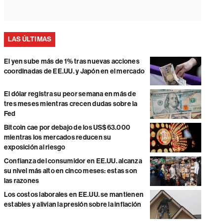
LAS ÚLTIMAS
El yen sube más de 1% tras nuevas acciones
coordinadas de EE.UU. y Japón en el mercado
El dólar registra su peor semana en más de
tres meses mientras crecen dudas sobre la
Fed
Bitcoin cae por debajo de los US$63.000
mientras los mercados reducen su
exposición al riesgo
Confianza del consumidor en EE.UU. alcanza
su nivel más alto en cinco meses: estas son
las razones
Los costos laborales en EE.UU. se mantienen
estables y alivian la presión sobre la inflación