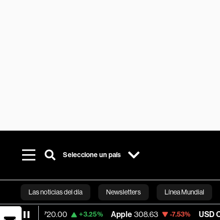
Seleccione un país
Las noticias del día
Newsletters
Línea Mundial
720.00
Apple
308.63
USD COP
3,152.58
+3.25%
-7.53%
Bloomberg 