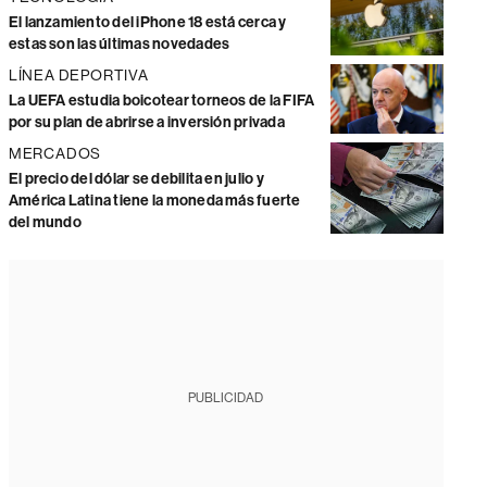
El lanzamiento del iPhone 18 está cerca y
estas son las últimas novedades
LÍNEA DEPORTIVA
La UEFA estudia boicotear torneos de la FIFA
por su plan de abrirse a inversión privada
MERCADOS
El precio del dólar se debilita en julio y
América Latina tiene la moneda más fuerte
del mundo
PUBLICIDAD