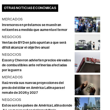
OTRAS NOTICIAS ECONÓMICAS
MERCADOS
Inversores en préstamos se muestran
reticentes a medida que aumenta el temor
NEGOCIOS
Ventas de BYD en julio apuntan a que será
difícil alcanzar el objetivo anual
NEGOCIOS
Exxon y Chevron advierten precios elevados
de combustibles ante refinerías afectadas
por la guerra
MERCADOS
Itaú revela sus nuevas proyecciones del
precio del dólar en América Latina para el
remate de 2026 y 2027
NEGOCIOS
Estos son los países de América Latina donde