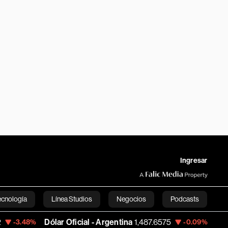
Ingresar
ecnología
Línea Studios
Negocios
Podcasts
Dólar Oficial - Argentina
1,487.6575
BTC/USD
63,39
-0.09%
English