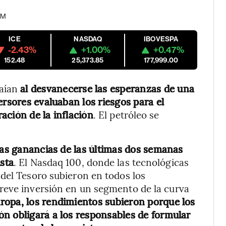
 AM
ICE
NASDAQ
IBOVESPA
-2.43%
+1.00%
+0.47%
152.48
25,373.85
177,999.00
aían
al desvanecerse las esperanzas de una
ersores evaluaban los riesgos para el
ación de la inflación
. El petróleo se
 las ganancias de las últimas dos semanas
ista
. El Nasdaq 100, donde las tecnológicas
del Tesoro subieron en todos los
reve inversión en un segmento de la curva
ropa, los rendimientos subieron porque los
n obligará a los responsables de formular