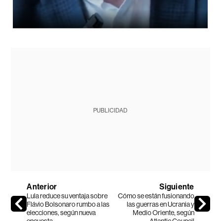
PUBLICIDAD
Anterior
Siguiente
Lula reduce su ventaja sobre
Cómo se están fusionando
Flávio Bolsonaro rumbo a las
las guerras en Ucrania y
elecciones, según nueva
Medio Oriente, según
encuesta
Atlantic Council