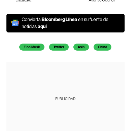
Convierta
Bloomberg Línea
en su fuente de
noticias
aquí
Temas de este artículo
Elon Musk
Twitter
Asia
China
PUBLICIDAD