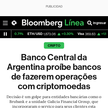
PUBLICIDAD
Ingresar
%
ETH/USD
+0.30%
Visa
+1.14%
MercadoL
1,873.06
369.83
CRIPTO
Banco Central da
Argentina proíbe bancos
de fazerem operações
com criptomoedas
Decisão é um golpe para entidades bancárias como o
Brubank e a unidade Galicia Financial Group, que
incorporaram o serviço para seus clientes esta