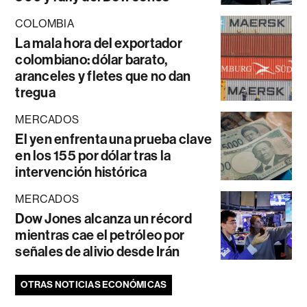
COLOMBIA
La mala hora del exportador
colombiano: dólar barato,
aranceles y fletes que no dan
tregua
MERCADOS
El yen enfrenta una prueba clave
en los 155 por dólar tras la
intervención histórica
MERCADOS
Dow Jones alcanza un récord
mientras cae el petróleo por
señales de alivio desde Irán
OTRAS NOTICIAS ECONÓMICAS