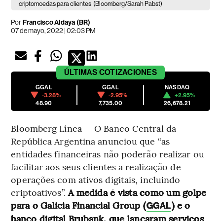
criptomoedas para clientes
(Bloomberg/Sarah Pabst)
Por
Francisco Aldaya (BR)
07 de mayo, 2022 | 02:03 PM
ÚLTIMAS
COTIZACIONES
GGAL
GGAL
NASDAQ
-3.28%
-2.95%
+2.95%
48.90
7,735.00
26,678.21
Bloomberg Línea — O Banco Central da
República Argentina anunciou que “as
entidades financeiras não poderão realizar ou
facilitar aos seus clientes a realização de
operações com ativos digitais, incluindo
criptoativos”.
A medida é vista como um golpe
para o Galicia Financial Group (
) e o
GGAL
banco digital Brubank, que lançaram serviços