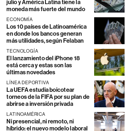
julio y América Latina tiene la
moneda más fuerte del mundo
ECONOMÍA
Los 10 países de Latinoamérica
en donde los bancos generan
más utilidades, según Felaban
TECNOLOGÍA
El lanzamiento del iPhone 18
está cerca y estas son las
últimas novedades
LÍNEA DEPORTIVA
La UEFA estudia boicotear
torneos de la FIFA por su plan de
abrirse a inversión privada
LATINOAMÉRICA
Ni presencial, ni remoto, ni
híbrido: el nuevo modelo laboral