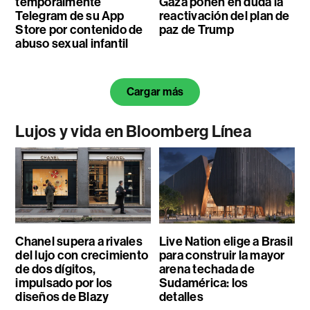
temporalmente
Gaza ponen en duda la
Telegram de su App
reactivación del plan de
Store por contenido de
paz de Trump
abuso sexual infantil
Cargar más
Lujos y vida en Bloomberg Línea
Chanel supera a rivales
Live Nation elige a Brasil
del lujo con crecimiento
para construir la mayor
de dos dígitos,
arena techada de
impulsado por los
Sudamérica: los
diseños de Blazy
detalles