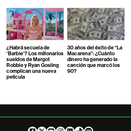
¿Habrá secuela de
30 años del éxito de “La
‘Barbie’? Los millonarios
Macarena”: ¿Cuánto
sueldos de Margot
dinero ha generado la
Robbie y Ryan Gosling
canción que marcó los
complican una nueva
90?
película