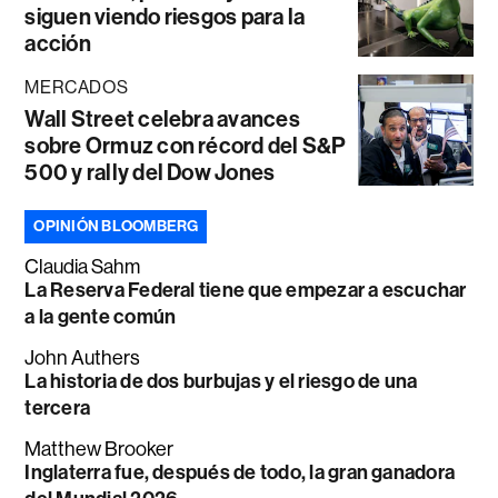
siguen viendo riesgos para la
acción
MERCADOS
Wall Street celebra avances
sobre Ormuz con récord del S&P
500 y rally del Dow Jones
OPINIÓN BLOOMBERG
Claudia Sahm
La Reserva Federal tiene que empezar a escuchar
a la gente común
John Authers
La historia de dos burbujas y el riesgo de una
tercera
Matthew Brooker
Inglaterra fue, después de todo, la gran ganadora