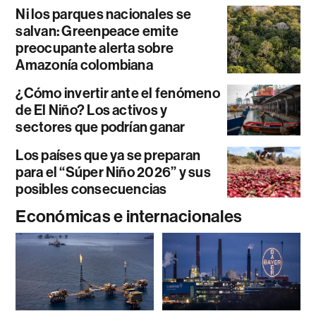
Ni los parques nacionales se
salvan: Greenpeace emite
preocupante alerta sobre
Amazonía colombiana
¿Cómo invertir ante el fenómeno
de El Niño? Los activos y
sectores que podrían ganar
Los países que ya se preparan
para el “Súper Niño 2026” y sus
posibles consecuencias
Económicas e internacionales