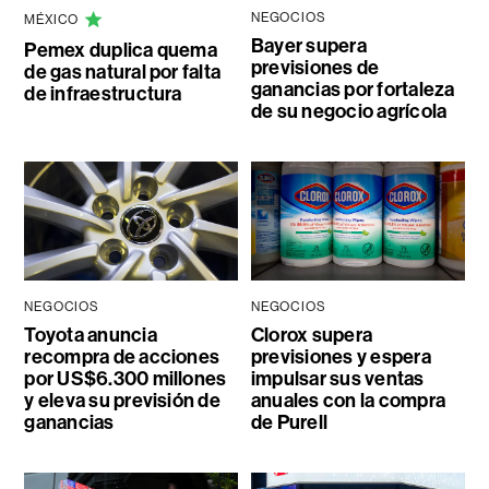
NEGOCIOS
MÉXICO
Bayer supera
Pemex duplica quema
previsiones de
de gas natural por falta
ganancias por fortaleza
de infraestructura
de su negocio agrícola
NEGOCIOS
NEGOCIOS
Toyota anuncia
Clorox supera
recompra de acciones
previsiones y espera
por US$6.300 millones
impulsar sus ventas
y eleva su previsión de
anuales con la compra
ganancias
de Purell