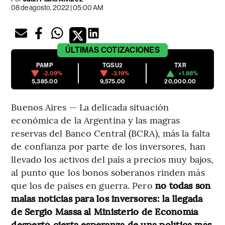
08 de agosto, 2022 | 05:00 AM
ÚLTIMAS
COTIZACIONES
PAMP
TGSU2
TXR
-2.09%
-3.19%
+1.88%
5,385.00
9,575.00
20,000.00
Buenos Aires — La delicada situación
económica de la Argentina y las magras
reservas del Banco Central (BCRA), más la falta
de confianza por parte de los inversores, han
llevado los activos del país a precios muy bajos,
al punto que los bonos soberanos rinden más
que los de países en guerra. Pero
no todas son
malas noticias para los inversores:
la llegada
de Sergio Massa al Ministerio de Economía
despertó cierta esperanza de una política más