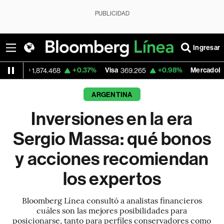
PUBLICIDAD
Ingresar
+0.37%
Visa
+0.98%
MercadoLibre
4.468
369.265
1,868.225
ARGENTINA
Inversiones en la era
Sergio Massa: qué bonos
y acciones recomiendan
los expertos
Bloomberg Línea consultó a analistas financieros
cuáles son las mejores posibilidades para
posicionarse, tanto para perfiles conservadores como