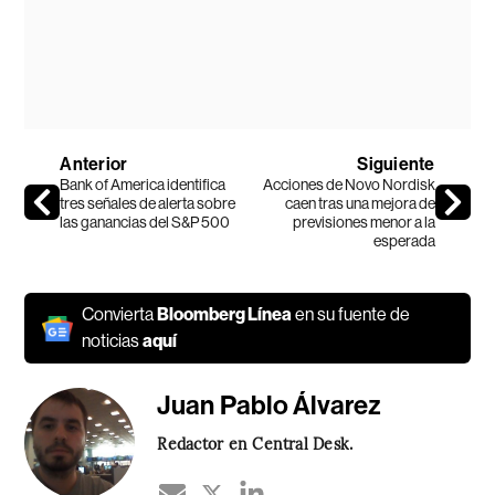
Anterior
Siguiente
Bank of America identifica
Acciones de Novo Nordisk
tres señales de alerta sobre
caen tras una mejora de
las ganancias del S&P 500
previsiones menor a la
esperada
Convierta
Bloomberg Línea
en su fuente de
noticias
aquí
Juan Pablo Álvarez
Redactor en Central Desk.